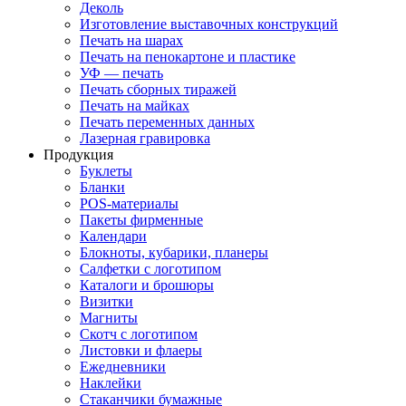
Деколь
Изготовление выставочных конструкций
Печать на шарах
Печать на пенокартоне и пластике
УФ — печать
Печать сборных тиражей
Печать на майках
Печать переменных данных
Лазерная гравировка
Продукция
Буклеты
Бланки
POS-материалы
Пакеты фирменные
Календари
Блокноты, кубарики, планеры
Салфетки с логотипом
Каталоги и брошюры
Визитки
Магниты
Скотч с логотипом
Листовки и флаеры
Ежедневники
Наклейки
Стаканчики бумажные