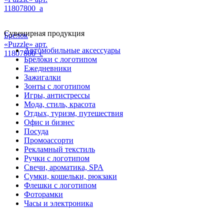
11807800_a
Сувенирная продукция
Брелок
«Puzzle» арт.
Автомобильные аксессуары
11807800_c
Брелоки с логотипом
Ежедневники
Зажигалки
Зонты с логотипом
Игры, антистрессы
Мода, стиль, красота
Отдых, туризм, путешествия
Офис и бизнес
Посуда
Промоассорти
Рекламный текстиль
Ручки с логотипом
Свечи, ароматика, SPA
Сумки, кошельки, рюкзаки
Флешки с логотипом
Фоторамки
Часы и электроника