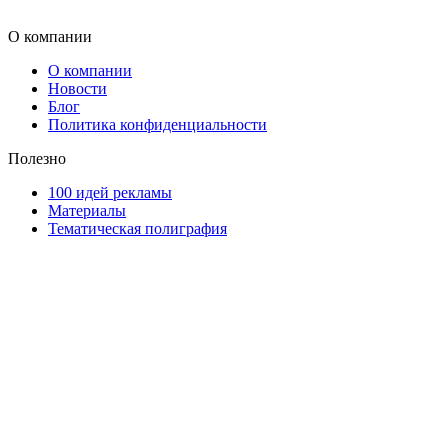
О компании
О компании
Новости
Блог
Политика конфиденциальности
Полезно
100 идей рекламы
Материалы
Тематическая полиграфия
ООО "Типография "ОЛПОЛ" © 2009-2026
220040, г. Минск, ул. Некрасова 5, офис 203А
УНП 192592802
График работы: пн-пт - 8:00-18:00, сб-вс - выходной.
Регистрации издателя, изготовителя, распространителя
печатных изданий №2/188 от 22 сентября 2016г.