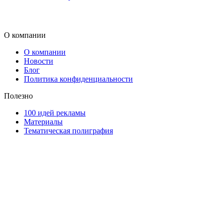
О компании
О компании
Новости
Блог
Политика конфиденциальности
Полезно
100 идей рекламы
Материалы
Тематическая полиграфия
ООО "Типография "ОЛПОЛ" © 2009-2026
220040, г. Минск, ул. Некрасова 5, офис 203А
УНП 192592802
График работы: пн-пт - 8:00-18:00, сб-вс - выходной.
Регистрации издателя, изготовителя, распространителя
печатных изданий №2/188 от 22 сентября 2016г.