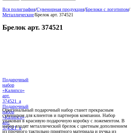
Вся полиграфия
/
Сувенирная продукция
/
Брелоки с логотипом
/
Металлические
/
Брелок арт. 374521
Брелок арт. 374521
Подарочный
набор
«Калипсо»
арт.
374521_a
Подарочный
Оригинальный подарочный набор станет прекрасным
набор
сувениром для клиентов и партнеров компании. Набор
«Калипсо»
упакован в красивую подарочную коробку с ложементом. В
арт.
набор входят металлический брелок с цветным дополнением
374521_g
из прочного тактильно приятного материала и ручка из