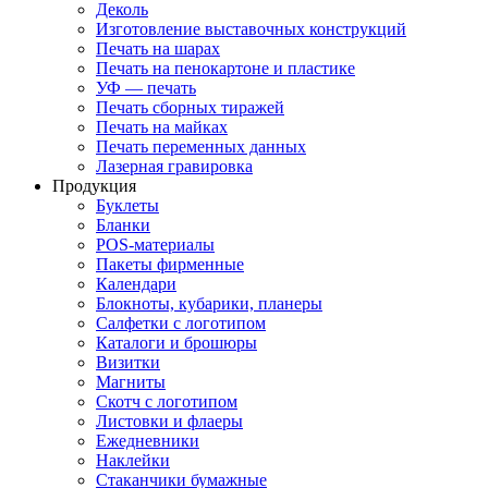
Деколь
Изготовление выставочных конструкций
Печать на шарах
Печать на пенокартоне и пластике
УФ — печать
Печать сборных тиражей
Печать на майках
Печать переменных данных
Лазерная гравировка
Продукция
Буклеты
Бланки
POS-материалы
Пакеты фирменные
Календари
Блокноты, кубарики, планеры
Салфетки с логотипом
Каталоги и брошюры
Визитки
Магниты
Скотч с логотипом
Листовки и флаеры
Ежедневники
Наклейки
Стаканчики бумажные