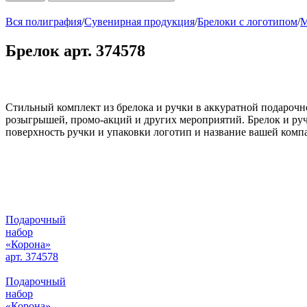
Вся полиграфия
/
Сувенирная продукция
/
Брелоки с логотипом
/
М
Брелок арт. 374578
Стильный комплект из брелока и ручки в аккуратной подарочн
розыгрышей, промо-акций и других мероприятий. Брелок и руч
поверхность ручки и упаковки логотип и название вашей ком
Подарочный
набор
«Корона»
арт. 374578
Подарочный
набор
«Корона»