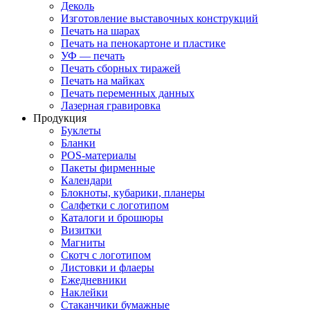
Деколь
Изготовление выставочных конструкций
Печать на шарах
Печать на пенокартоне и пластике
УФ — печать
Печать сборных тиражей
Печать на майках
Печать переменных данных
Лазерная гравировка
Продукция
Буклеты
Бланки
POS-материалы
Пакеты фирменные
Календари
Блокноты, кубарики, планеры
Салфетки с логотипом
Каталоги и брошюры
Визитки
Магниты
Скотч с логотипом
Листовки и флаеры
Ежедневники
Наклейки
Стаканчики бумажные