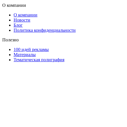
О компании
О компании
Новости
Блог
Политика конфиденциальности
Полезно
100 идей рекламы
Материалы
Тематическая полиграфия
ООО "Типография "ОЛПОЛ" © 2009-2026
220040, г. Минск, ул. Некрасова 5, офис 203А
УНП 192592802
График работы: пн-пт - 8:00-18:00, сб-вс - выходной.
Регистрации издателя, изготовителя, распространителя печатны