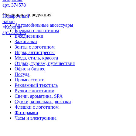
арт. 374578
Сувенирная продукция
Подарочный
набор
Автомобильные аксессуары
«Корона»
Брелоки с логотипом
арт. 374578
Ежедневники
Зажигалки
Зонты с логотипом
Игры, антистрессы
Мода, стиль, красота
Отдых, туризм, путешествия
Офис и бизнес
Посуда
Промоассорти
Рекламный текстиль
Ручки с логотипом
Свечи, ароматика, SPA
Сумки, кошельки, рюкзаки
Флешки с логотипом
Фоторамки
Часы и электроника