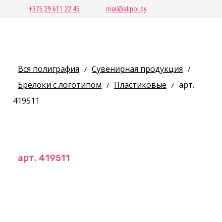
+375 29 611 22 45
mail@allpol.by
Вся полиграфия
Сувенирная продукция
/
/
Брелоки с логотипом
Пластиковые
арт.
/
/
419511
арт. 419511