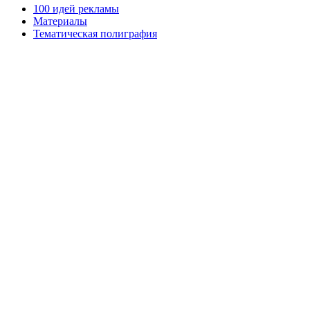
100 идей рекламы
Материалы
Тематическая полиграфия
ООО "Типография "ОЛПОЛ" © 2009-2026
220040, г. Минск, ул. Некрасова 5, офис 203А
УНП 192592802
График работы: пн-пт - 8:00-18:00, сб-вс - выходной.
Регистрации издателя, изготовителя, распространителя
печатных изданий №2/188 от 22 сентября 2016г.