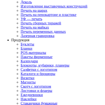
Деколь
Изготовление выставочных конструкций
Печать на шарах
Печать на пенокартоне и пластике
УФ — печать
Печать сборных тиражей
Печать на майках
Печать переменных данных
Лазерная гравировка
Продукция
Буклеты
Бланки
POS-материалы
Пакеты фирменные
Календари
Блокноты, кубарики, планеры
Салфетки с логотипом
Каталоги и брошюры
Визитки
Магниты
Скотч с логотипом
Листовки и флаеры
Ежедневники
Наклейки
Стаканчики бумажные