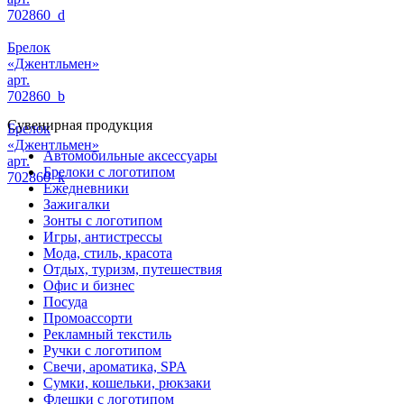
702860_d
Брелок
«Джентльмен»
арт.
702860_b
Сувенирная продукция
Брелок
«Джентльмен»
Автомобильные аксессуары
арт.
Брелоки с логотипом
702860_k
Ежедневники
Зажигалки
Зонты с логотипом
Игры, антистрессы
Мода, стиль, красота
Отдых, туризм, путешествия
Офис и бизнес
Посуда
Промоассорти
Рекламный текстиль
Ручки с логотипом
Свечи, ароматика, SPA
Сумки, кошельки, рюкзаки
Флешки с логотипом