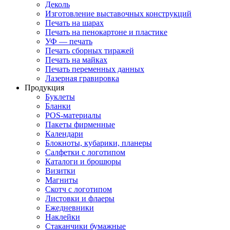
Деколь
Изготовление выставочных конструкций
Печать на шарах
Печать на пенокартоне и пластике
УФ — печать
Печать сборных тиражей
Печать на майках
Печать переменных данных
Лазерная гравировка
Продукция
Буклеты
Бланки
POS-материалы
Пакеты фирменные
Календари
Блокноты, кубарики, планеры
Салфетки с логотипом
Каталоги и брошюры
Визитки
Магниты
Скотч с логотипом
Листовки и флаеры
Ежедневники
Наклейки
Стаканчики бумажные