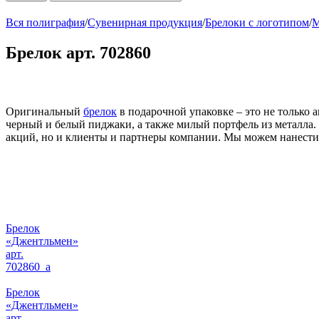
Вся полиграфия
/
Сувенирная продукция
/
Брелоки с логотипом
/
М
Брелок арт. 702860
Оригинальный
брелок
в подарочной упаковке – это не только а
черный и белый пиджаки, а также милый портфель из металла. 
акций, но и клиенты и партнеры компании. Мы можем нанести 
Брелок
«Джентльмен»
арт.
702860_a
Брелок
«Джентльмен»
арт.