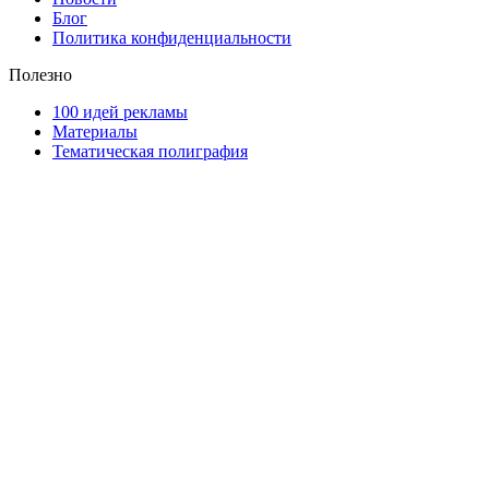
Блог
Политика конфиденциальности
Полезно
100 идей рекламы
Материалы
Тематическая полиграфия
ООО "Типография "ОЛПОЛ" © 2009-2026
220040, г. Минск, ул. Некрасова 5, офис 203А
УНП 192592802
График работы: пн-пт - 8:00-18:00, сб-вс - выходной.
Регистрации издателя, изготовителя, распространителя
печатных изданий №2/188 от 22 сентября 2016г.