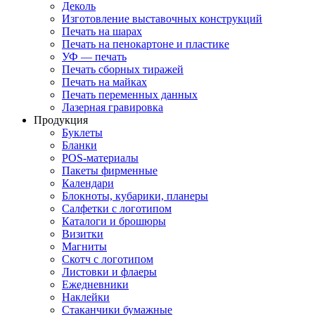
Деколь
Изготовление выставочных конструкций
Печать на шарах
Печать на пенокартоне и пластике
УФ — печать
Печать сборных тиражей
Печать на майках
Печать переменных данных
Лазерная гравировка
Продукция
Буклеты
Бланки
POS-материалы
Пакеты фирменные
Календари
Блокноты, кубарики, планеры
Салфетки с логотипом
Каталоги и брошюры
Визитки
Магниты
Скотч с логотипом
Листовки и флаеры
Ежедневники
Наклейки
Стаканчики бумажные