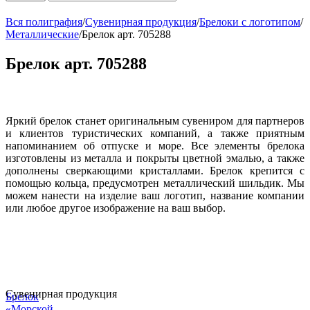
Вся полиграфия
/
Сувенирная продукция
/
Брелоки с логотипом
/
Металлические
/
Брелок арт. 705288
Брелок арт. 705288
Яркий брелок станет оригинальным сувениром для партнеров
и клиентов туристических компаний, а также приятным
напоминанием об отпуске и море. Все элементы брелока
изготовлены из металла и покрыты цветной эмалью, а также
дополнены сверкающими кристаллами. Брелок крепится с
помощью кольца, предусмотрен металлический шильдик. Мы
можем нанести на изделие ваш логотип, название компании
или любое другое изображение на ваш выбор.
Сувенирная продукция
Брелок
«Морской