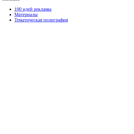
100 идей рекламы
Материалы
Тематическая полиграфия
ООО "Типография "ОЛПОЛ" © 2009-2026
220040, г. Минск, ул. Некрасова 5, офис 203А
УНП 192592802
График работы: пн-пт - 8:00-18:00, сб-вс - выходной.
Регистрации издателя, изготовителя, распространителя
печатных изданий №2/188 от 22 сентября 2016г.