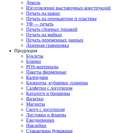
Деколь
Изготовление выставочных конструкций
Печать на шарах
Печать на пенокартоне и пластике
УФ — печать
Печать сборных тиражей
Печать на майках
Печать переменных данных
Лазерная гравировка
Продукция
Буклеты
Бланки
POS-материалы
Пакеты фирменные
Календари
Блокноты, кубарики, планеры
Салфетки с логотипом
Каталоги и брошюры
Визитки
Магниты
Скотч с логотипом
Листовки и флаеры
Ежедневники
Наклейки
Стаканчики бумажные