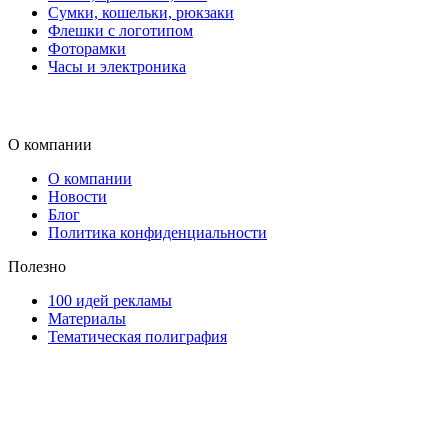
Сумки, кошельки, рюкзаки
Флешки с логотипом
Фоторамки
Часы и электроника
О компании
О компании
Новости
Блог
Политика конфиденциальности
Полезно
100 идей рекламы
Материалы
Тематическая полиграфия
ООО "Типография "ОЛПОЛ" © 2009-2026
220040, г. Минск, ул. Некрасова 5, офис 203А
УНП 192592802
График работы: пн-пт - 8:00-18:00, сб-вс - выходной.
Регистрации издателя, изготовителя, распространителя