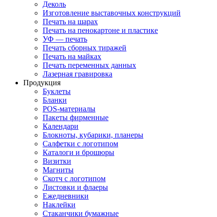
Деколь
Изготовление выставочных конструкций
Печать на шарах
Печать на пенокартоне и пластике
УФ — печать
Печать сборных тиражей
Печать на майках
Печать переменных данных
Лазерная гравировка
Продукция
Буклеты
Бланки
POS-материалы
Пакеты фирменные
Календари
Блокноты, кубарики, планеры
Салфетки с логотипом
Каталоги и брошюры
Визитки
Магниты
Скотч с логотипом
Листовки и флаеры
Ежедневники
Наклейки
Стаканчики бумажные