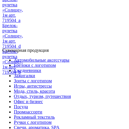
рулетка
«Солнце»,
1м арт.
719504_a
Брелок-
рулетка
«Солнце»,
1м арт.
719504_d
Сувенирная продукция
Брелок-
рулетка
Автомобильные аксессуары
«Солнце»,
Брелоки с логотипом
1м арт.
Ежедневники
719504_b
Зажигалки
Зонты с логотипом
Игры, антистрессы
Мода, стиль, красота
Отдых, туризм, путешествия
Офис и бизнес
Посуда
Промоассорти
Рекламный текстиль
Ручки с логотипом
Свечи, ароматика, SPA