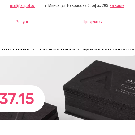
mail@allpol.by
г. Минск, ул. Некрасова 5, офис 203
на карте
Услуги
Продукция
 с логотипом
/
Металлические
/
Брелок арт. 762137.15
37.15