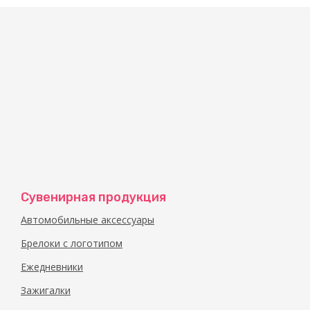
Удобный металлический брелок-открывалка ст
аксессуаром для сотрудников кафе, баров и рес
удобные металлические пластинки легко подхв
компании или любую другую информацию на в
Сувенирная продукция
Автомобильные аксессуары
Брелоки с логотипом
Ежедневники
Зажигалки