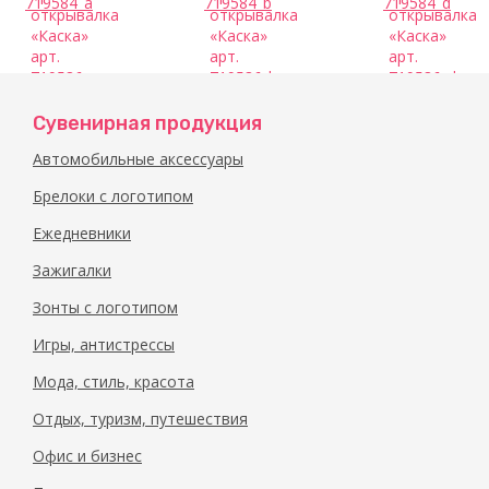
719584_a
719584_b
719584_d
Брелок-
Брелокм-
Брелок-
Сувенирная продукция
открывалка
открывалка
открывалка
Автомобильные аксессуары
«Каска»
«Каска»
«Каска»
арт.
арт.
арт.
Брелоки с логотипом
719586_a
719586_b
719586_d
Ежедневники
Зажигалки
Зонты с логотипом
Игры, антистрессы
Мода, стиль, красота
Отдых, туризм, путешествия
Офис и бизнес