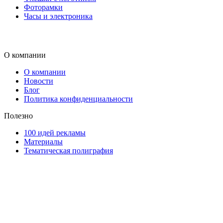
Фоторамки
Часы и электроника
О компании
О компании
Новости
Блог
Политика конфиденциальности
Полезно
100 идей рекламы
Материалы
Тематическая полиграфия
ООО "Типография "ОЛПОЛ" © 2009-2026
220040, г. Минск, ул. Некрасова 5, офис 203А
УНП 192592802
График работы: пн-пт - 8:00-18:00, сб-вс - выходной.
Регистрации издателя, изготовителя, распространителя
печатных изданий №2/188 от 22 сентября 2016г.