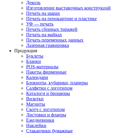
Деколь
Изготовление выставочных конструкций
Печать на шарах
Печать на пенокартоне и пластике
УФ — печать
Печать сборных тиражей
Печать на майках
Печать переменных данных
Лазерная гравировка
Продукция
Буклеты
Бланки
POS-материалы
Пакеты фирменные
Календари
Блокноты, кубарики, планеры
Салфетки с логотипом
Каталоги и брошюры
Визитки
Магниты
Скотч с логотипом
Листовки и флаеры
Ежедневники
Наклейки
Стаканчики бумажные