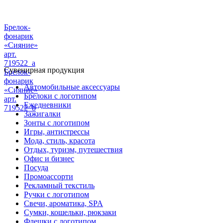
Брелок-
фонарик
«Сияние»
арт.
719522_a
Сувенирная продукция
Брелок-
фонарик
Автомобильные аксессуары
«Сияние»
Брелоки с логотипом
арт.
Ежедневники
719522_b
Зажигалки
Зонты с логотипом
Игры, антистрессы
Мода, стиль, красота
Отдых, туризм, путешествия
Офис и бизнес
Посуда
Промоассорти
Рекламный текстиль
Ручки с логотипом
Свечи, ароматика, SPA
Сумки, кошельки, рюкзаки
Флешки с логотипом