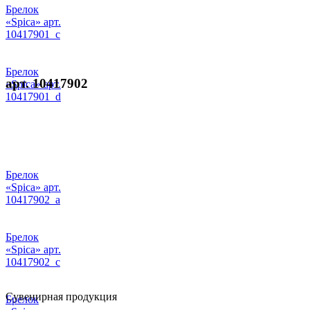
Брелок
«Spica» арт.
10417901_c
Брелок
арт. 10417902
«Spica» арт.
10417901_d
Брелок
«Spica» арт.
10417902_a
Брелок
«Spica» арт.
10417902_c
Сувенирная продукция
Брелок