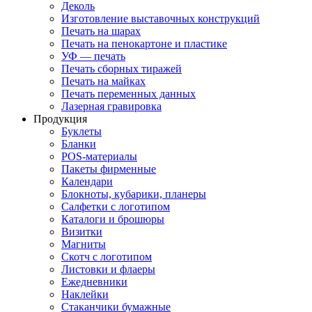
Деколь
Изготовление выставочных конструкций
Печать на шарах
Печать на пенокартоне и пластике
УФ — печать
Печать сборных тиражей
Печать на майках
Печать переменных данных
Лазерная гравировка
Продукция
Буклеты
Бланки
POS-материалы
Пакеты фирменные
Календари
Блокноты, кубарики, планеры
Салфетки с логотипом
Каталоги и брошюры
Визитки
Магниты
Скотч с логотипом
Листовки и флаеры
Ежедневники
Наклейки
Стаканчики бумажные