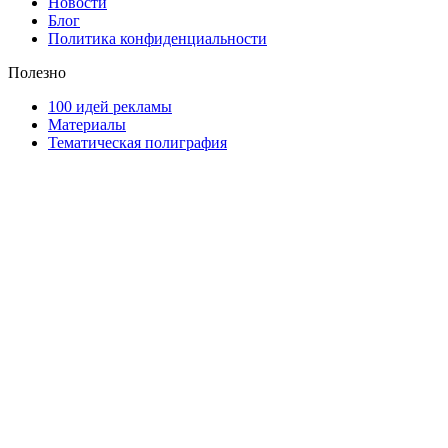
Новости
Блог
Политика конфиденциальности
Полезно
100 идей рекламы
Материалы
Тематическая полиграфия
ООО "Типография "ОЛПОЛ" © 2009-2026
220040, г. Минск, ул. Некрасова 5, офис 203А
УНП 192592802
График работы: пн-пт - 8:00-18:00, сб-вс - выходной.
Регистрации издателя, изготовителя, распространителя
печатных изданий №2/188 от 22 сентября 2016г.