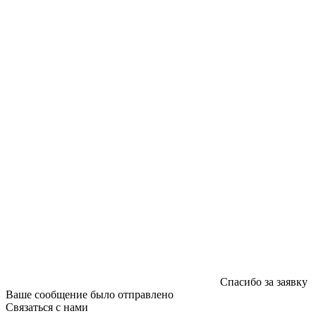
220040, г. Минск, ул. Некрасова 5, офис 203А
УНП 192592802
График работы: пн-пт - 8:00-18:00, сб-вс - выходной.
Регистрации издателя, изготовителя, распространителя
печатных изданий №2/188 от 22 сентября 2016г.
Спасибо за заявку
Ваше сообщение было отправлено
Связаться с нами