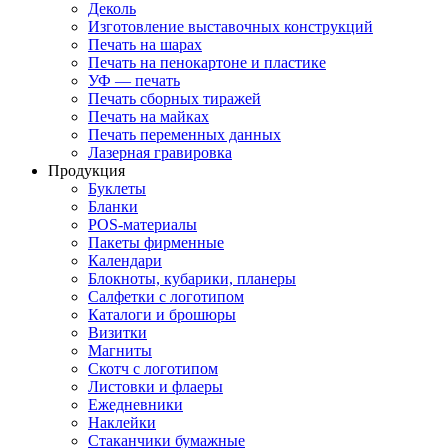
Деколь
Изготовление выставочных конструкций
Печать на шарах
Печать на пенокартоне и пластике
УФ — печать
Печать сборных тиражей
Печать на майках
Печать переменных данных
Лазерная гравировка
Продукция
Буклеты
Бланки
POS-материалы
Пакеты фирменные
Календари
Блокноты, кубарики, планеры
Салфетки с логотипом
Каталоги и брошюры
Визитки
Магниты
Скотч с логотипом
Листовки и флаеры
Ежедневники
Наклейки
Стаканчики бумажные