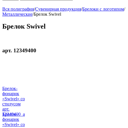
Вся полиграфия
/
Сувенирная продукция
/
Брелоки с логотипом
/
Металлические
/
Брелок Swivel
Брелок Swivel
арт. 12349400
Брелок-
фонарик
«Swivel» со
стилусом
арт.
12349400_a
Брелок-
фонарик
«Swivel» со