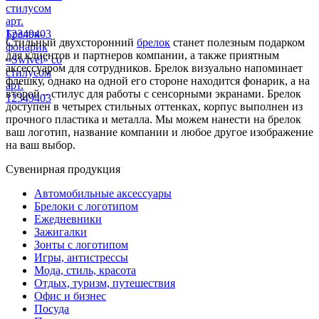
стилусом
арт.
12349403
Брелок-
Стильный двухсторонний
брелок
станет полезным подарком
фонарик
для клиентов и партнеров компании, а также приятным
«Swivel» со
аксессуаром для сотрудников. Брелок визуально напоминает
стилусом
флешку, однако на одной его стороне находится фонарик, а на
арт.
второй – стилус для работы с сенсорными экранами. Брелок
12349403
доступен в четырех стильных оттенках, корпус выполнен из
прочного пластика и металла. Мы можем нанести на брелок
ваш логотип, название компании и любое другое изображение
на ваш выбор.
Сувенирная продукция
Автомобильные аксессуары
Брелоки с логотипом
Ежедневники
Зажигалки
Зонты с логотипом
Игры, антистрессы
Мода, стиль, красота
Отдых, туризм, путешествия
Офис и бизнес
Посуда