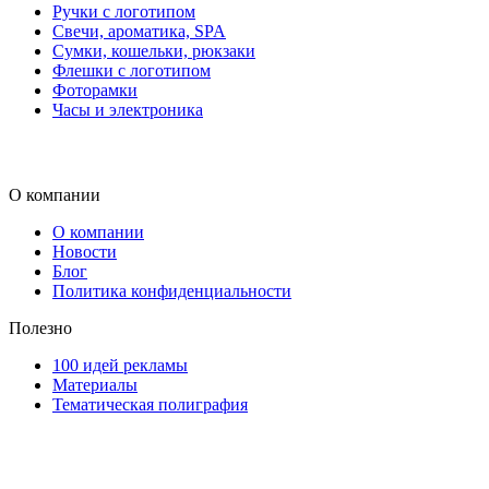
Ручки с логотипом
Свечи, ароматика, SPA
Сумки, кошельки, рюкзаки
Флешки с логотипом
Фоторамки
Часы и электроника
О компании
О компании
Новости
Блог
Политика конфиденциальности
Полезно
100 идей рекламы
Материалы
Тематическая полиграфия
ООО "Типография "ОЛПОЛ" © 2009-2026
220040, г. Минск, ул. Некрасова 5, офис 203А
УНП 192592802