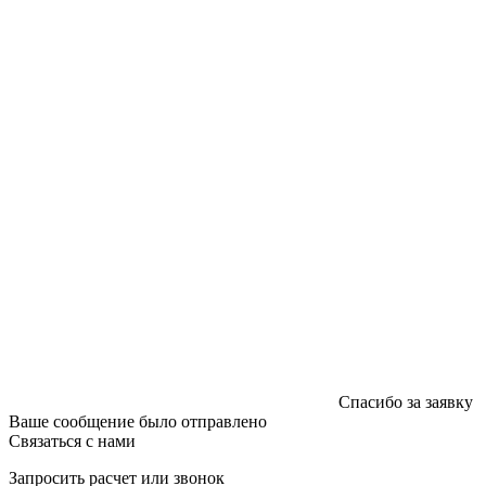
График работы: пн-пт - 8:00-18:00, сб-вс - выходной.
Регистрации издателя, изготовителя, распространителя
печатных изданий №2/188 от 22 сентября 2016г.
Спасибо за заявку
Ваше сообщение было отправлено
Связаться с нами
Запросить расчет или звонок