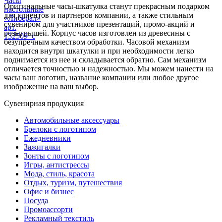
Часы
Оригинальные часы-шкатулка станут прекрасным подарком
настольные
для клиентов и партнеров компании, а также стильным
«Либерал»
сувениром для участников презентаций, промо-акций и
арт.
розыгрышей. Корпус часов изготовлен из древесины с
132509_c
безупречным качеством обработки. Часовой механизм
находится внутри шкатулки и при необходимости легко
поднимается из нее и складывается обратно. Сам механизм
отличается точностью и надежностью. Мы можем нанести на
часы ваш логотип, название компании или любое другое
изображение на ваш выбор.
Сувенирная продукция
Автомобильные аксессуары
Брелоки с логотипом
Ежедневники
Зажигалки
Зонты с логотипом
Игры, антистрессы
Мода, стиль, красота
Отдых, туризм, путешествия
Офис и бизнес
Посуда
Промоассорти
Рекламный текстиль