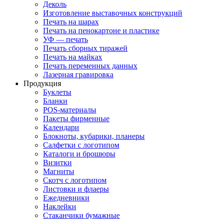
Деколь
Изготовление выставочных конструкций
Печать на шарах
Печать на пенокартоне и пластике
УФ — печать
Печать сборных тиражей
Печать на майках
Печать переменных данных
Лазерная гравировка
Продукция
Буклеты
Бланки
POS-материалы
Пакеты фирменные
Календари
Блокноты, кубарики, планеры
Салфетки с логотипом
Каталоги и брошюры
Визитки
Магниты
Скотч с логотипом
Листовки и флаеры
Ежедневники
Наклейки
Стаканчики бумажные