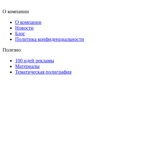
О компании
О компании
Новости
Блог
Политика конфиденциальности
Полезно
100 идей рекламы
Материалы
Тематическая полиграфия
ООО "Типография "ОЛПОЛ" © 2009-2026
220040, г. Минск, ул. Некрасова 5, офис 203А
УНП 192592802
График работы: пн-пт - 8:00-18:00, сб-вс - выходной.
Регистрации издателя, изготовителя, распространителя
печатных изданий №2/188 от 22 сентября 2016г.