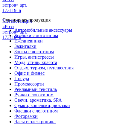
ветров» арт.
173119_a
Сувенирная продукция
Метеостанция
«Роза
Автомобильные аксессуары
ветров» арт.
Брелоки с логотипом
173119_b
Ежедневники
Зажигалки
Зонты с логотипом
Игры, антистрессы
Мода, стиль, красота
Отдых, туризм, путешествия
Офис и бизнес
Посуда
Промоассорти
Рекламный текстиль
Ручки с логотипом
Свечи, ароматика, SPA
Сумки, кошельки, рюкзаки
Флешки с логотипом
Фоторамки
Часы и электроника