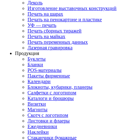
Деколь
Изготовление выставочных конструкций
Печать на шарах
Печать на пенокартоне и пластике
УФ — печать
Печать сборных тиражей
Печать на майках
Печать переменных данных
Лазерная гравировка
Продукция
Буклеты
Бланки
POS-материалы
Пакеты фирменные
Календари
Блокноты, кубарики, планеры
Салфетки с логотипом
Каталоги и брошюры
Визитки
Магниты
Скотч с логотипом
Листовки и флаеры
Ежедневники
Наклейки
Стаканчики бумажные