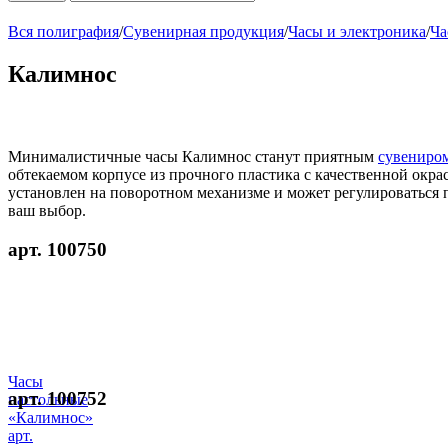
Вся полиграфия
/
Сувенирная продукция
/
Часы и электроника
/
Ча
Калимнос
Минималистичные часы Калимнос станут приятным
сувениро
обтекаемом корпусе из прочного пластика с качественной окра
установлен на поворотном механизме и может регулироваться 
ваш выбор.
арт. 100750
Часы
арт. 100752
настольные
«Калимнос»
арт.