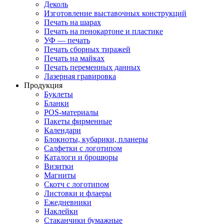
Деколь
Изготовление выставочных конструкций
Печать на шарах
Печать на пенокартоне и пластике
УФ — печать
Печать сборных тиражей
Печать на майках
Печать переменных данных
Лазерная гравировка
Продукция
Буклеты
Бланки
POS-материалы
Пакеты фирменные
Календари
Блокноты, кубарики, планеры
Салфетки с логотипом
Каталоги и брошюры
Визитки
Магниты
Скотч с логотипом
Листовки и флаеры
Ежедневники
Наклейки
Стаканчики бумажные