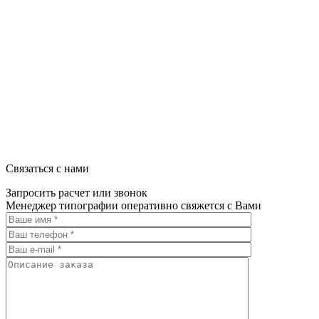
УНП 192592802
График работы: пн-пт - 8:00-18:00, сб-вс - выходной.
Регистрации издателя, изготовителя, распространителя печатны
Связаться с нами
Запросить расчет или звонок
Менеджер типографии оперативно свяжется с Вами