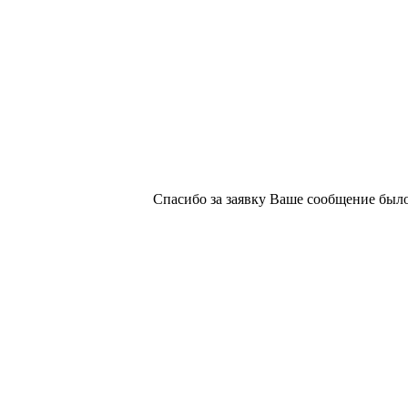
х изданий №2/188 от 22 сентября 2016г.
Спасибо за заявку
Ваше сообщение было