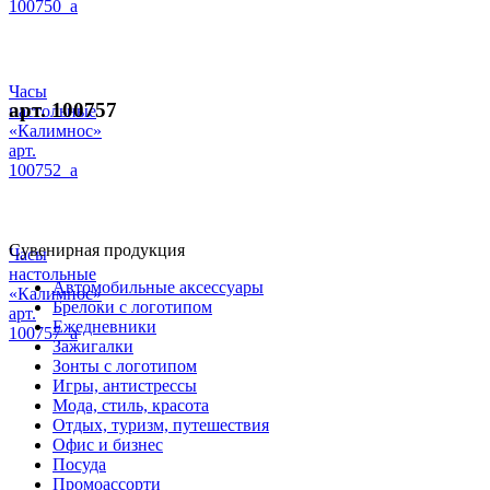
100750_a
Часы
арт. 100757
настольные
«Калимнос»
арт.
100752_a
Сувенирная продукция
Часы
настольные
Автомобильные аксессуары
«Калимнос»
Брелоки с логотипом
арт.
Ежедневники
100757_a
Зажигалки
Зонты с логотипом
Игры, антистрессы
Мода, стиль, красота
Отдых, туризм, путешествия
Офис и бизнес
Посуда
Промоассорти