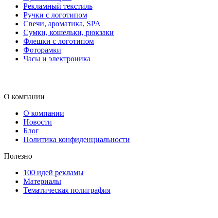
Рекламный текстиль
Ручки с логотипом
Свечи, ароматика, SPA
Сумки, кошельки, рюкзаки
Флешки с логотипом
Фоторамки
Часы и электроника
О компании
О компании
Новости
Блог
Политика конфиденциальности
Полезно
100 идей рекламы
Материалы
Тематическая полиграфия
ООО "Типография "ОЛПОЛ" © 2009-2026
220040, г. Минск, ул. Некрасова 5, офис 203А