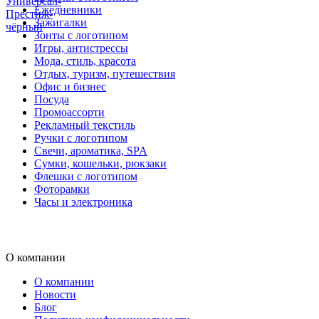
Универсал-
Ежедневники
Престиж-
Зажигалки
чёрный
Зонты с логотипом
Игры, антистрессы
Мода, стиль, красота
Отдых, туризм, путешествия
Офис и бизнес
Посуда
Промоассорти
Рекламный текстиль
Ручки с логотипом
Свечи, ароматика, SPA
Сумки, кошельки, рюкзаки
Флешки с логотипом
Фоторамки
Часы и электроника
О компании
О компании
Новости
Блог