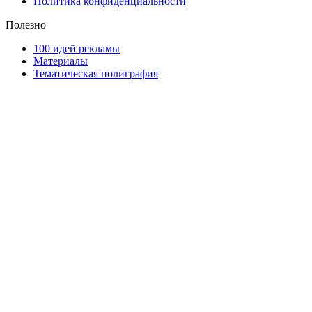
Политика конфиденциальности
Полезно
100 идей рекламы
Материалы
Тематическая полиграфия
ООО "Типография "ОЛПОЛ" © 2009-2026
220040, г. Минск, ул. Некрасова 5, офис 203А
УНП 192592802
График работы: пн-пт - 8:00-18:00, сб-вс - выходной.
Регистрации издателя, изготовителя, распространителя
печатных изданий №2/188 от 22 сентября 2016г.