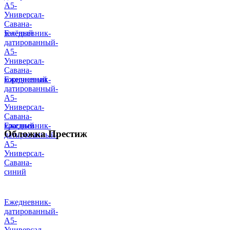
А5-
Универсал-
Савана-
зелёный
Ежедневник-
датированный-
А5-
Универсал-
Савана-
коричневый
Ежедневник-
датированный-
А5-
Универсал-
Савана-
красный
Ежедневник-
Обложка Престиж
датированный-
А5-
Универсал-
Савана-
синий
Ежедневник-
датированный-
А5-
Универсал-