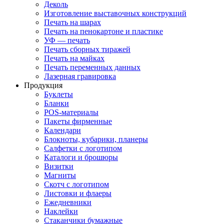
Деколь
Изготовление выставочных конструкций
Печать на шарах
Печать на пенокартоне и пластике
УФ — печать
Печать сборных тиражей
Печать на майках
Печать переменных данных
Лазерная гравировка
Продукция
Буклеты
Бланки
POS-материалы
Пакеты фирменные
Календари
Блокноты, кубарики, планеры
Салфетки с логотипом
Каталоги и брошюры
Визитки
Магниты
Скотч с логотипом
Листовки и флаеры
Ежедневники
Наклейки
Стаканчики бумажные