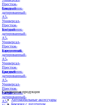
Престиж-
бежевый
Ежедневник-
датированный-
А5-
Универсал-
Престиж-
зелёный
Ежедневник-
датированный-
А5-
Универсал-
Престиж-
коричневый
Ежедневник-
датированный-
А5-
Универсал-
Престиж-
красный
Ежедневник-
датированный-
А5-
Универсал-
Престиж-
Сувенирная продукция
синий
Ежедневник-
датированный-
Автомобильные аксессуары
А5-
Брелоки с логотипом