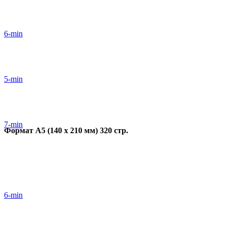
6-min
5-min
7-min
Формат А5 (140 х 210 мм) 320 стр.
6-min