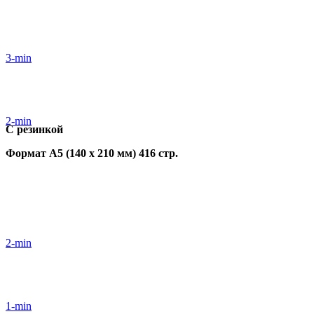
3-min
2-min
С резинкой
Формат А5 (140 х 210 мм) 416 стр.
2-min
1-min