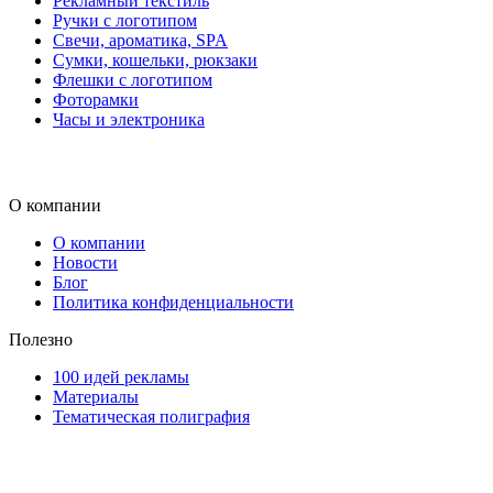
Рекламный текстиль
Ручки с логотипом
Свечи, ароматика, SPA
Сумки, кошельки, рюкзаки
Флешки с логотипом
Фоторамки
Часы и электроника
О компании
О компании
Новости
Блог
Политика конфиденциальности
Полезно
100 идей рекламы
Материалы
Тематическая полиграфия
ООО "Типография "ОЛПОЛ" © 2009-2026
220040, г. Минск, ул. Некрасова 5, офис 203А