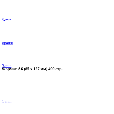
5-min
оранж
3-min
Формат А6 (85 х 127 мм) 400 стр.
1-min