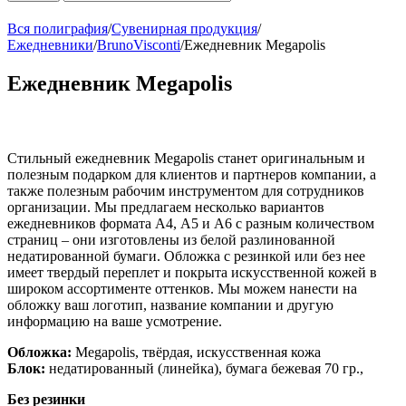
Вся полиграфия
/
Сувенирная продукция
/
Ежедневники
/
BrunoVisconti
/
Ежедневник Megapolis
Ежедневник Megapolis
Стильный ежедневник Megapolis станет оригинальным и
полезным подарком для клиентов и партнеров компании, а
также полезным рабочим инструментом для сотрудников
организации. Мы предлагаем несколько вариантов
ежедневников формата А4, А5 и А6 с разным количеством
страниц – они изготовлены из белой разлинованной
недатированной бумаги. Обложка с резинкой или без нее
имеет твердый переплет и покрыта искусственной кожей в
широком ассортименте оттенков. Мы можем нанести на
обложку ваш логотип, название компании и другую
информацию на ваше усмотрение.
Обложка:
Megapolis, твёрдая, искусственная кожа
Блок:
недатированный (линейка), бумага бежевая 70 гр.,
Без резинки