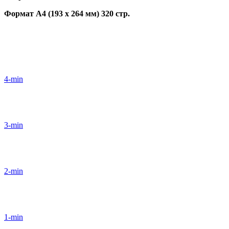
Формат А4 (193 х 264 мм) 320 стр.
4-min
3-min
2-min
1-min