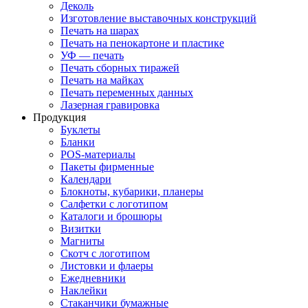
Деколь
Изготовление выставочных конструкций
Печать на шарах
Печать на пенокартоне и пластике
УФ — печать
Печать сборных тиражей
Печать на майках
Печать переменных данных
Лазерная гравировка
Продукция
Буклеты
Бланки
POS-материалы
Пакеты фирменные
Календари
Блокноты, кубарики, планеры
Салфетки с логотипом
Каталоги и брошюры
Визитки
Магниты
Скотч с логотипом
Листовки и флаеры
Ежедневники
Наклейки
Стаканчики бумажные