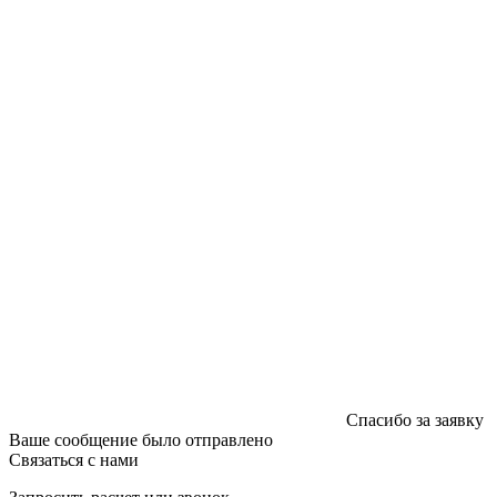
УНП 192592802
График работы: пн-пт - 8:00-18:00, сб-вс - выходной.
Регистрации издателя, изготовителя, распространителя
печатных изданий №2/188 от 22 сентября 2016г.
Спасибо за заявку
Ваше сообщение было отправлено
Связаться с нами