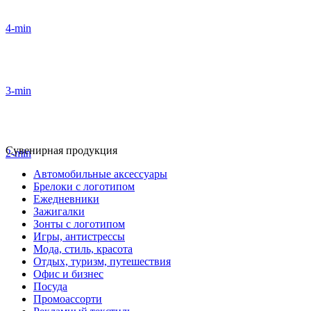
4-min
3-min
Сувенирная продукция
2-min
Автомобильные аксессуары
Брелоки с логотипом
Ежедневники
Зажигалки
Зонты с логотипом
Игры, антистрессы
Мода, стиль, красота
Отдых, туризм, путешествия
Офис и бизнес
Посуда
Промоассорти