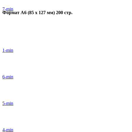
7-min
Формат А6 (85 х 127 мм) 200 стр.
1-min
6-min
5-min
4-min