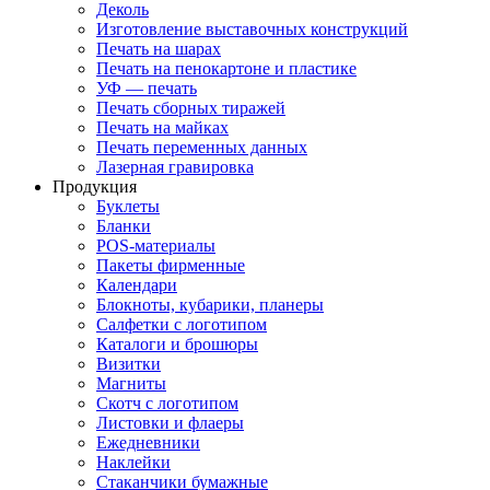
Деколь
Изготовление выставочных конструкций
Печать на шарах
Печать на пенокартоне и пластике
УФ — печать
Печать сборных тиражей
Печать на майках
Печать переменных данных
Лазерная гравировка
Продукция
Буклеты
Бланки
POS-материалы
Пакеты фирменные
Календари
Блокноты, кубарики, планеры
Салфетки с логотипом
Каталоги и брошюры
Визитки
Магниты
Скотч с логотипом
Листовки и флаеры
Ежедневники
Наклейки
Стаканчики бумажные