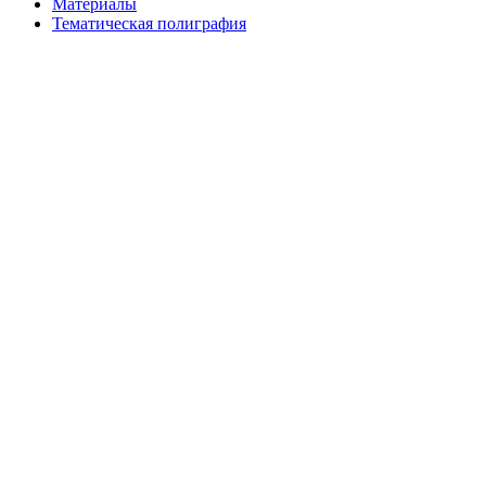
Материалы
Тематическая полиграфия
ООО "Типография "ОЛПОЛ" © 2009-2026
220040, г. Минск, ул. Некрасова 5, офис 203А
УНП 192592802
График работы: пн-пт - 8:00-18:00, сб-вс - выходной.
Регистрации издателя, изготовителя, распространителя
печатных изданий №2/188 от 22 сентября 2016г.