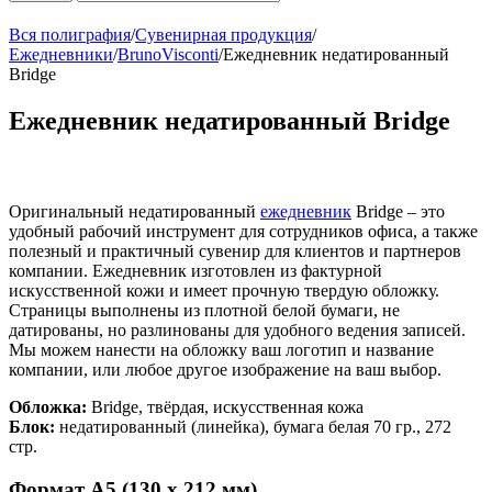
Вся полиграфия
/
Сувенирная продукция
/
Ежедневники
/
BrunoVisconti
/
Ежедневник недатированный
Bridge
Ежедневник недатированный Bridge
Оригинальный недатированный
ежедневник
Bridge – это
удобный рабочий инструмент для сотрудников офиса, а также
полезный и практичный сувенир для клиентов и партнеров
компании. Ежедневник изготовлен из фактурной
искусственной кожи и имеет прочную твердую обложку.
Страницы выполнены из плотной белой бумаги, не
датированы, но разлинованы для удобного ведения записей.
Мы можем нанести на обложку ваш логотип и название
компании, или любое другое изображение на ваш выбор.
Обложка:
Bridge, твёрдая, искусственная кожа
Блок:
недатированный (линейка), бумага белая 70 гр., 272
стр.
Формат
А5 (130 х 212 мм)