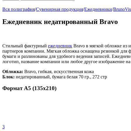
Вся полиграфия
/
Сувенирная продукция
/
Ежедневники
/
BrunoVis
Ежедневник недатированный Bravo
Стильный фактурный
ежедневник
Bravo в мягкой обложке из 
партнеров компании. Мягкая обложка оснащена резинкой для 
бумаги и разлинованы для удобного ведения записей. Ежедневн
логотип, название компании или любое другое изображение на
Обложка:
Bravo, гибкая, искусственная кожа
Блок:
недатированный, бумага белая 70 гр., 272 стр
Формат А5 (135х210)
3