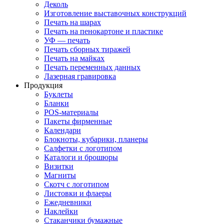
Деколь
Изготовление выставочных конструкций
Печать на шарах
Печать на пенокартоне и пластике
УФ — печать
Печать сборных тиражей
Печать на майках
Печать переменных данных
Лазерная гравировка
Продукция
Буклеты
Бланки
POS-материалы
Пакеты фирменные
Календари
Блокноты, кубарики, планеры
Салфетки с логотипом
Каталоги и брошюры
Визитки
Магниты
Скотч с логотипом
Листовки и флаеры
Ежедневники
Наклейки
Стаканчики бумажные