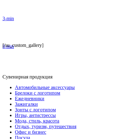
3-min
[/su_custom_gallery]
8-min
Сувенирная продукция
Автомобильные аксессуары
Брелоки с логотипом
Ежедневники
Зажигалки
Зонты с логотипом
Игры, антистрессы
Мода, стиль, красота
Отдых, туризм, путешествия
Офис и бизнес
Посуда