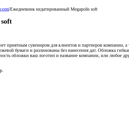
conti
/
Ежедневник недатированный Megapolis soft
soft
нет приятным сувениром для клиентов и партнеров компании, а
евой бумаги и разлинованы без нанесения дат. Обложка гибкая
ность обложки ваш логотип и название компании, или любое дру
р.