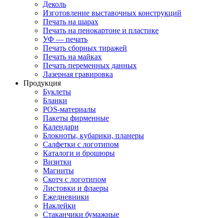
Деколь
Изготовление выставочных конструкций
Печать на шарах
Печать на пенокартоне и пластике
УФ — печать
Печать сборных тиражей
Печать на майках
Печать переменных данных
Лазерная гравировка
Продукция
Буклеты
Бланки
POS-материалы
Пакеты фирменные
Календари
Блокноты, кубарики, планеры
Салфетки с логотипом
Каталоги и брошюры
Визитки
Магниты
Скотч с логотипом
Листовки и флаеры
Ежедневники
Наклейки
Стаканчики бумажные