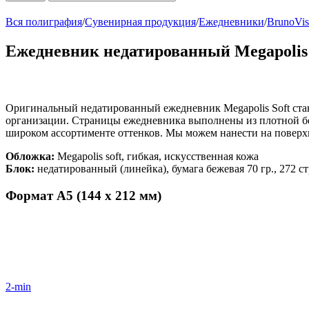
Вся полиграфия
/
Сувенирная продукция
/
Ежедневники
/
BrunoVis
Ежедневник недатированный Megapolis 
Оригинальный недатированный ежедневник Megapolis Soft ста
организации. Страницы ежедневника выполнены из плотной беж
широком ассортименте оттенков. Мы можем нанести на поверх
Обложка:
Megapolis soft, гибкая, искусственная кожа
Блок:
недатированный (линейка), бумага бежевая 70 гр., 272 ст
Формат А5 (144 х 212 мм)
2-min