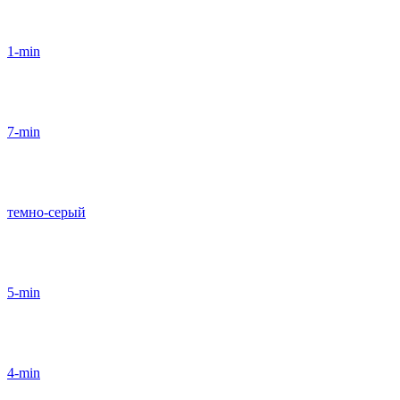
1-min
7-min
темно-серый
5-min
4-min