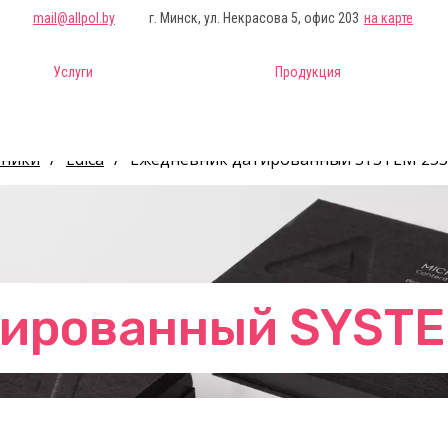
mail@allpol.by
г. Минск, ул. Некрасова 5, офис 203
на карте
Услуги
Продукция
вники
/
Edica
/
Ежедневник датированный SYSTEM 25
тированный SYSTE