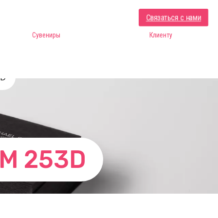
Связаться с нами
Сувениры
Клиенту
3D
M 253D