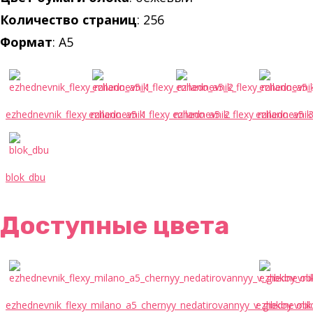
Количество страниц
: 256
Формат
: А5
ezhednevnik_flexy_milano_a5_1
ezhednevnik_flexy_milano_a5_2
ezhednevnik_flexy_milano_a5_
ezhednevnik
blok_dbu
Доступные цвета
ezhednevnik_flexy_milano_a5_chernyy_nedatirovannyy_v_gibkoy_ob
ezhednevnik