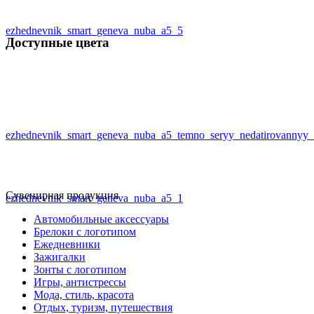
ezhednevnik_smart_geneva_nuba_a5_5
Доступные цвета
ezhednevnik_smart_geneva_nuba_a5_temno_seryy_nedatirovannyy_
Сувенирная продукция
ezhednevnik_smart_geneva_nuba_a5_1
Автомобильные аксессуары
Брелоки с логотипом
Ежедневники
Зажигалки
Зонты с логотипом
Игры, антистрессы
Мода, стиль, красота
Отдых, туризм, путешествия