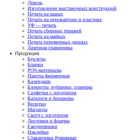
Деколь
Изготовление выставочных конструкций
Печать на шарах
Печать на пенокартоне и пластике
УФ — печать
Печать сборных тиражей
Печать на майках
Печать переменных данных
Лазерная гравировка
Продукция
Буклеты
Бланки
POS-материалы
Пакеты фирменные
Календари
Блокноты, кубарики, планеры
Салфетки с логотипом
Каталоги и брошюры
Визитки
Магниты
Скотч с логотипом
Листовки и флаеры
Ежедневники
Наклейки
Стаканчики бумажные