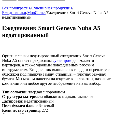
Вся полиграфия
/
Сувенирная продукция
/
Ежедневники
/
MonCarnet
/
Ежедневник Smart Geneva Nuba А5
недатированный
Ежедневник Smart Geneva Nuba А5
недатированный
Оригинальный недатированный ежедневник Smart Geneva
Nuba А5 станет прекрасным
сувениром
для коллег и
партнеров, а также удобным повседневным рабочим
инструментом. Ежедневник выполнен в твердом переплете с
обложкой под гладкую замшу, страницы – плотная бежевая
бумага. Мы можем нанести на изделие ваш логотип, название
компании или любое другое изображение на ваш выбор.
Тип обложки
: твердая с поролоном
Структура материала обложки
: гладкая, замшевая
Датировка
: недатированный
Цвет бумаги блока
: бежевый
Количество страниц
: 272