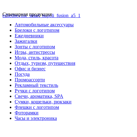
Сувенирная продукция
ezhednevnik_smart_napoli_fusion_a5_1
Автомобильные аксессуары
Брелоки с логотипом
Ежедневники
Зажигалки
Зонты с логотипом
Игры, антистрессы
Мода, стиль, красота
Отдых, туризм, путешествия
Офис и бизнес
Посуда
Промоассорти
Рекламный текстиль
Ручки с логотипом
Свечи, ароматика, SPA
Сумки, кошельки, рюкзаки
Флешки с логотипом
Фоторамки
Часы и электроника