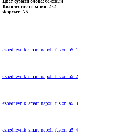
Цвет бумаги блока
: бежевый
Количество страниц
: 272
Формат
: А5
ezhednevnik_smart_napoli_fusion_a5_1
ezhednevnik_smart_napoli_fusion_a5_2
ezhednevnik_smart_napoli_fusion_a5_3
ezhednevnik_smart_napoli_fusion_a5_4