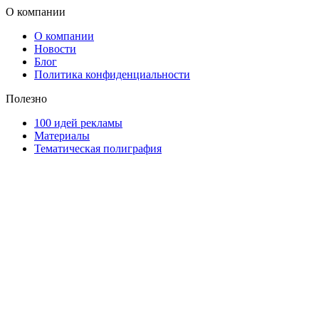
О компании
О компании
Новости
Блог
Политика конфиденциальности
Полезно
100 идей рекламы
Материалы
Тематическая полиграфия
ООО "Типография "ОЛПОЛ" © 2009-2026
220040, г. Минск, ул. Некрасова 5, офис 203А
УНП 192592802
График работы: пн-пт - 8:00-18:00, сб-вс - выходной.
Регистрации издателя, изготовителя, распространителя
печатных изданий №2/188 от 22 сентября 2016г.