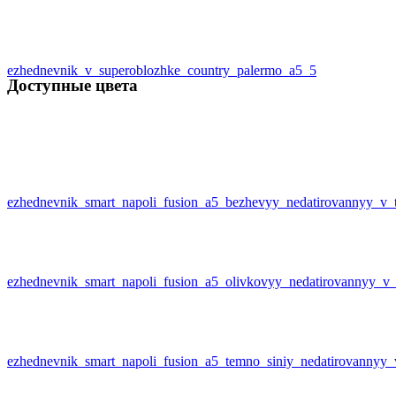
ezhednevnik_v_superoblozhke_country_palermo_a5_5
Доступные цвета
ezhednevnik_smart_napoli_fusion_a5_bezhevyy_nedatirovannyy_v_
ezhednevnik_smart_napoli_fusion_a5_olivkovyy_nedatirovannyy_v
ezhednevnik_smart_napoli_fusion_a5_temno_siniy_nedatirovannyy