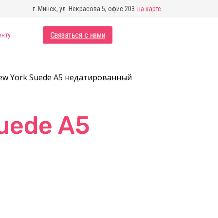
г. Минск, ул. Некрасова 5, офис 203
на карте
Связаться с нами
енту
ew York Suede А5 недатированный
uede А5