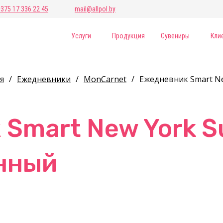
+375 17 336 22 45
mail@allpol.by
Услуги
Продукция
Сувениры
Кли
я
/
Ежедневники
/
MonCarnet
/
Ежедневник Smart N
Smart New York S
нный