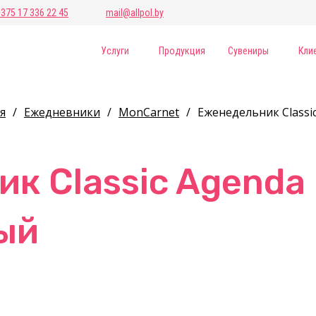
+375 17 336 22 45
mail@allpol.by
Услуги
Продукция
Сувениры
Кли
я
/
Ежедневники
/
MonCarnet
/
Еженедельник Classi
к Classic Agenda 
ый