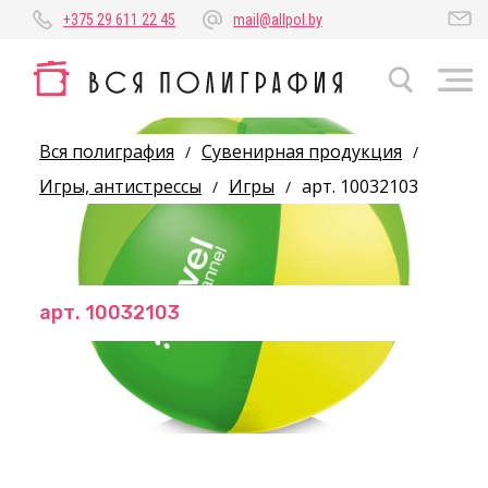
+375 29 611 22 45
mail@allpol.by
Вся полиграфия
Сувенирная продукция
/
/
Игры, антистрессы
Игры
арт. 10032103
/
/
арт. 10032103