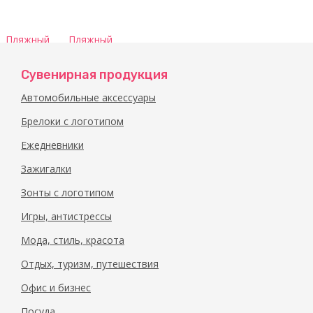
Пляжный
Пляжный
мяч
мяч
«Palma»
«Palma»
Сувенирная продукция
арт.
арт.
10039701_a
10039701_o
Автомобильные аксессуары
Брелоки с логотипом
Ежедневники
Зажигалки
Зонты с логотипом
Игры, антистрессы
Мода, стиль, красота
Отдых, туризм, путешествия
Офис и бизнес
Посуда