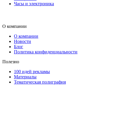
Часы и электроника
О компании
О компании
Новости
Блог
Политика конфиденциальности
Полезно
100 идей рекламы
Материалы
Тематическая полиграфия
ООО "Типография "ОЛПОЛ" © 2009-2026
220040, г. Минск, ул. Некрасова 5, офис 203А
УНП 192592802
График работы: пн-пт - 8:00-18:00, сб-вс - выходной.
Регистрации издателя, изготовителя, распространителя печатны