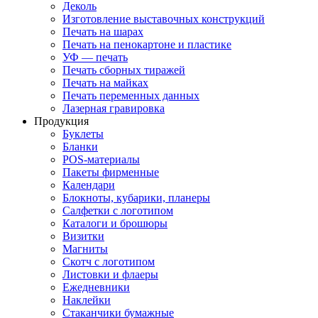
Деколь
Изготовление выставочных конструкций
Печать на шарах
Печать на пенокартоне и пластике
УФ — печать
Печать сборных тиражей
Печать на майках
Печать переменных данных
Лазерная гравировка
Продукция
Буклеты
Бланки
POS-материалы
Пакеты фирменные
Календари
Блокноты, кубарики, планеры
Салфетки с логотипом
Каталоги и брошюры
Визитки
Магниты
Скотч с логотипом
Листовки и флаеры
Ежедневники
Наклейки
Стаканчики бумажные