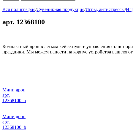
Вся полиграфия
/
Сувенирная продукция
/
Игры, антистрессы
/
Иг
арт. 12368100
Компактный дрон в легком кейсе-пульте управления станет ори
праздники. Мы можем нанести на корпус устройства ваш логот
Мини дрон
арт.
12368100_a
Мини дрон
арт.
12368100_b