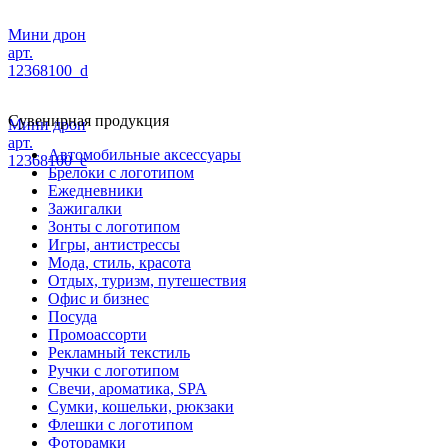
Мини дрон
арт.
12368100_d
Сувенирная продукция
Мини дрон
арт.
Автомобильные аксессуары
12368100_e
Брелоки с логотипом
Ежедневники
Зажигалки
Зонты с логотипом
Игры, антистрессы
Мода, стиль, красота
Отдых, туризм, путешествия
Офис и бизнес
Посуда
Промоассорти
Рекламный текстиль
Ручки с логотипом
Свечи, ароматика, SPA
Сумки, кошельки, рюкзаки
Флешки с логотипом
Фоторамки