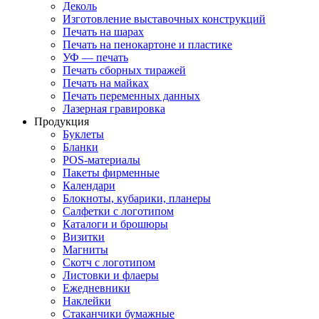
Деколь
Изготовление выставочных конструкций
Печать на шарах
Печать на пенокартоне и пластике
УФ — печать
Печать сборных тиражей
Печать на майках
Печать переменных данных
Лазерная гравировка
Продукция
Буклеты
Бланки
POS-материалы
Пакеты фирменные
Календари
Блокноты, кубарики, планеры
Салфетки с логотипом
Каталоги и брошюры
Визитки
Магниты
Скотч с логотипом
Листовки и флаеры
Ежедневники
Наклейки
Стаканчики бумажные