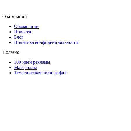
О компании
О компании
Новости
Блог
Политика конфиденциальности
Полезно
100 идей рекламы
Материалы
Тематическая полиграфия
ООО "Типография "ОЛПОЛ" © 2009-2026
220040, г. Минск, ул. Некрасова 5, офис 203А
УНП 192592802
График работы: пн-пт - 8:00-18:00, сб-вс - выходной.
Регистрации издателя, изготовителя, распространителя
печатных изданий №2/188 от 22 сентября 2016г.