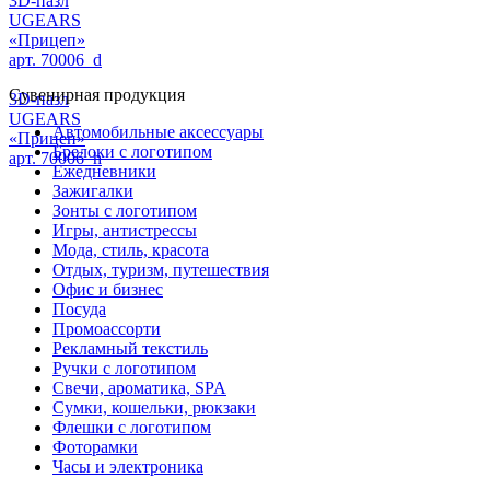
3D-пазл
UGEARS
«Прицеп»
арт. 70006_d
Сувенирная продукция
3D-пазл
UGEARS
Автомобильные аксессуары
«Прицеп»
Брелоки с логотипом
арт. 70006_h
Ежедневники
Зажигалки
Зонты с логотипом
Игры, антистрессы
Мода, стиль, красота
Отдых, туризм, путешествия
Офис и бизнес
Посуда
Промоассорти
Рекламный текстиль
Ручки с логотипом
Свечи, ароматика, SPA
Сумки, кошельки, рюкзаки
Флешки с логотипом
Фоторамки
Часы и электроника