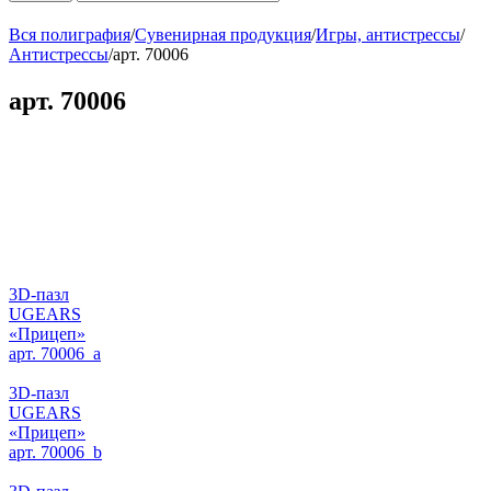
Вся полиграфия
/
Сувенирная продукция
/
Игры, антистрессы
/
Антистрессы
/
арт. 70006
арт. 70006
3D-пазл
UGEARS
«Прицеп»
арт. 70006_a
3D-пазл
UGEARS
«Прицеп»
арт. 70006_b