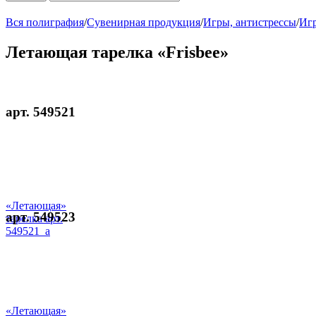
Вся полиграфия
/
Сувенирная продукция
/
Игры, антистрессы
/
Иг
Летающая тарелка «Frisbee»
арт. 549521
«Летающая»
арт. 549523
тарелка арт.
549521_a
«Летающая»