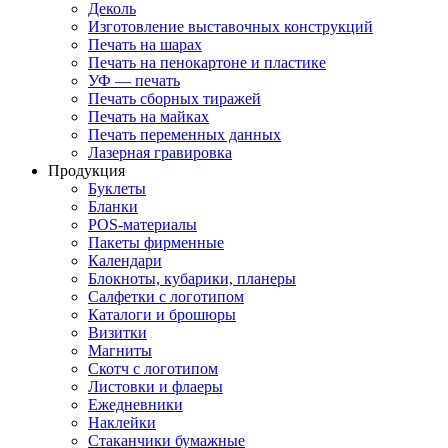
Деколь
Изготовление выставочных конструкций
Печать на шарах
Печать на пенокартоне и пластике
УФ — печать
Печать сборных тиражей
Печать на майках
Печать переменных данных
Лазерная гравировка
Продукция
Буклеты
Бланки
POS-материалы
Пакеты фирменные
Календари
Блокноты, кубарики, планеры
Салфетки с логотипом
Каталоги и брошюры
Визитки
Магниты
Скотч с логотипом
Листовки и флаеры
Ежедневники
Наклейки
Стаканчики бумажные