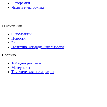
Фоторамки
Часы и электроника
О компании
О компании
Новости
Блог
Политика конфиденциальности
Полезно
100 идей рекламы
Материалы
Тематическая полиграфия
ООО "Типография "ОЛПОЛ" © 2009-2026
220040, г. Минск, ул. Некрасова 5, офис 203А
УНП 192592802
График работы: пн-пт - 8:00-18:00, сб-вс - выходной.
Регистрации издателя, изготовителя, распространителя печатны