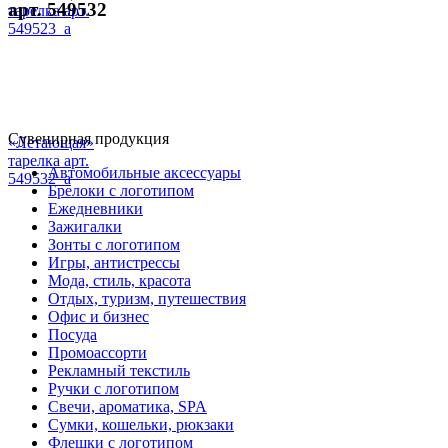
арт. 549532
тарелка арт.
549523_a
Сувенирная продукция
«Летающая»
тарелка арт.
Автомобильные аксессуары
549532_a
Брелоки с логотипом
Ежедневники
Зажигалки
Зонты с логотипом
Игры, антистрессы
Мода, стиль, красота
Отдых, туризм, путешествия
Офис и бизнес
Посуда
Промоассорти
Рекламный текстиль
Ручки с логотипом
Свечи, ароматика, SPA
Сумки, кошельки, рюкзаки
Флешки с логотипом