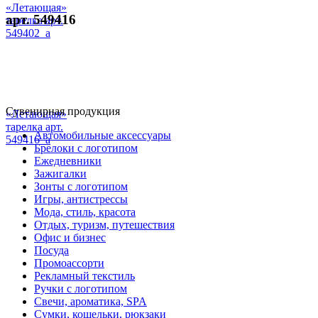
«Летающая»
арт. 549416
тарелка арт.
549402_a
Сувенирная продукция
«Летающая»
тарелка арт.
Автомобильные аксессуары
549416_a
Брелоки с логотипом
Ежедневники
Зажигалки
Зонты с логотипом
Игры, антистрессы
Мода, стиль, красота
Отдых, туризм, путешествия
Офис и бизнес
Посуда
Промоассорти
Рекламный текстиль
Ручки с логотипом
Свечи, ароматика, SPA
Сумки, кошельки, рюкзаки