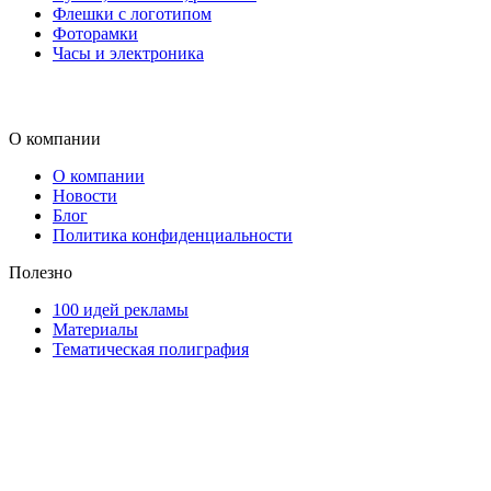
Флешки с логотипом
Фоторамки
Часы и электроника
О компании
О компании
Новости
Блог
Политика конфиденциальности
Полезно
100 идей рекламы
Материалы
Тематическая полиграфия
ООО "Типография "ОЛПОЛ" © 2009-2026
220040, г. Минск, ул. Некрасова 5, офис 203А
УНП 192592802
График работы: пн-пт - 8:00-18:00, сб-вс - выходной.
Регистрации издателя, изготовителя, распространителя
печатных изданий №2/188 от 22 сентября 2016г.