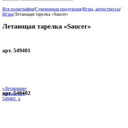
Вся полиграфия
/
Сувенирная продукция
/
Игры, антистрессы
/
Игры
/
Летающая тарелка «Saucer»
Летающая тарелка «Saucer»
арт. 549401
«Летающая»
арт. 549402
тарелка арт.
549401_a