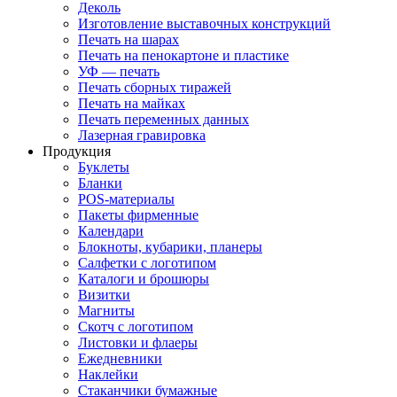
Деколь
Изготовление выставочных конструкций
Печать на шарах
Печать на пенокартоне и пластике
УФ — печать
Печать сборных тиражей
Печать на майках
Печать переменных данных
Лазерная гравировка
Продукция
Буклеты
Бланки
POS-материалы
Пакеты фирменные
Календари
Блокноты, кубарики, планеры
Салфетки с логотипом
Каталоги и брошюры
Визитки
Магниты
Скотч с логотипом
Листовки и флаеры
Ежедневники
Наклейки
Стаканчики бумажные