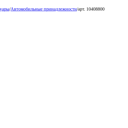
суары
/
Автомобильные принадлежности
/
арт. 10408800