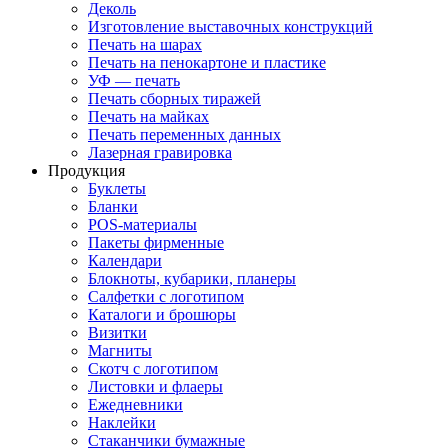
Деколь
Изготовление выставочных конструкций
Печать на шарах
Печать на пенокартоне и пластике
УФ — печать
Печать сборных тиражей
Печать на майках
Печать переменных данных
Лазерная гравировка
Продукция
Буклеты
Бланки
POS-материалы
Пакеты фирменные
Календари
Блокноты, кубарики, планеры
Салфетки с логотипом
Каталоги и брошюры
Визитки
Магниты
Скотч с логотипом
Листовки и флаеры
Ежедневники
Наклейки
Стаканчики бумажные