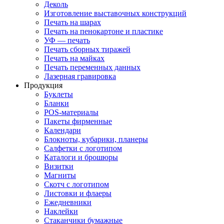
Деколь
Изготовление выставочных конструкций
Печать на шарах
Печать на пенокартоне и пластике
УФ — печать
Печать сборных тиражей
Печать на майках
Печать переменных данных
Лазерная гравировка
Продукция
Буклеты
Бланки
POS-материалы
Пакеты фирменные
Календари
Блокноты, кубарики, планеры
Салфетки с логотипом
Каталоги и брошюры
Визитки
Магниты
Скотч с логотипом
Листовки и флаеры
Ежедневники
Наклейки
Стаканчики бумажные