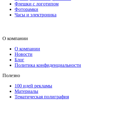
Флешки с логотипом
Фоторамки
Часы и электроника
О компании
О компании
Новости
Блог
Политика конфиденциальности
Полезно
100 идей рекламы
Материалы
Тематическая полиграфия
ООО "Типография "ОЛПОЛ" © 2009-2026
220040, г. Минск, ул. Некрасова 5, офис 203А
УНП 192592802
График работы: пн-пт - 8:00-18:00, сб-вс - выходной.
Регистрации издателя, изготовителя, распространителя
печатных изданий №2/188 от 22 сентября 2016г.