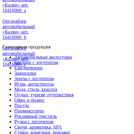
«Калви» арт.
10416900_a
Органайзер
автомобильный
«Калви» арт.
10416900_b
Сувенирная продукция
Органайзер
автомобильный
Автомобильные аксессуары
«Калви» арт.
Брелоки с логотипом
10416900_c
Ежедневники
Зажигалки
Зонты с логотипом
Игры, антистрессы
Мода, стиль, красота
Отдых, туризм, путешествия
Офис и бизнес
Посуда
Промоассорти
Рекламный текстиль
Ручки с логотипом
Свечи, ароматика, SPA
Сумки, кошельки, рюкзаки