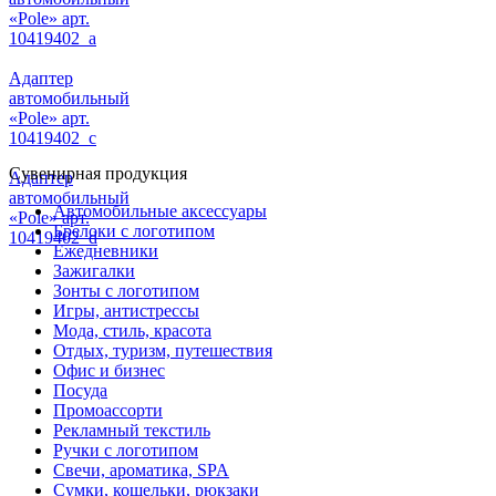
«Pole» арт.
10419402_a
Адаптер
автомобильный
«Pole» арт.
10419402_c
Сувенирная продукция
Адаптер
автомобильный
Автомобильные аксессуары
«Pole» арт.
Брелоки с логотипом
10419402_d
Ежедневники
Зажигалки
Зонты с логотипом
Игры, антистрессы
Мода, стиль, красота
Отдых, туризм, путешествия
Офис и бизнес
Посуда
Промоассорти
Рекламный текстиль
Ручки с логотипом
Свечи, ароматика, SPA
Сумки, кошельки, рюкзаки