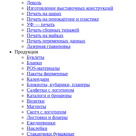
Деколь
Изготовление выставочных конструкций
Печать на шарах
Печать на пенокартоне и пластике
УФ — печать
Печать сборных тиражей
Печать на майках
Печать переменных данных
Лазерная гравировка
Продукция
Буклеты
Бланки
POS-материалы
Пакеты фирменные
Календари
Блокноты, кубарики, планеры
Салфетки с логотипом
Каталоги и брошюры
Визитки
Магниты
Скотч с логотипом
Листовки и флаеры
Ежедневники
Наклейки
Стаканчики бумажные