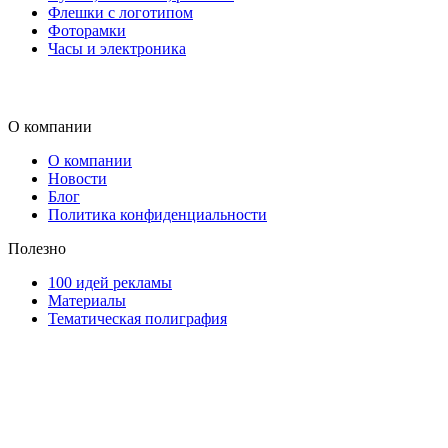
Флешки с логотипом
Фоторамки
Часы и электроника
О компании
О компании
Новости
Блог
Политика конфиденциальности
Полезно
100 идей рекламы
Материалы
Тематическая полиграфия
ООО "Типография "ОЛПОЛ" © 2009-2026
220040, г. Минск, ул. Некрасова 5, офис 203А
УНП 192592802
График работы: пн-пт - 8:00-18:00, сб-вс - выходной.
Регистрации издателя, изготовителя, распространителя
печатных изданий №2/188 от 22 сентября 2016г.