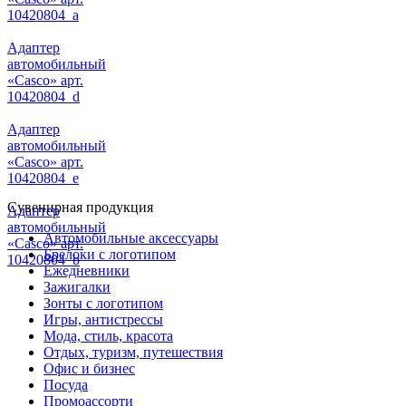
10420804_a
Адаптер
автомобильный
«Casco» арт.
10420804_d
Адаптер
автомобильный
«Casco» арт.
10420804_e
Сувенирная продукция
Адаптер
автомобильный
Автомобильные аксессуары
«Casco» арт.
Брелоки с логотипом
10420804_b
Ежедневники
Зажигалки
Зонты с логотипом
Игры, антистрессы
Мода, стиль, красота
Отдых, туризм, путешествия
Офис и бизнес
Посуда
Промоассорти