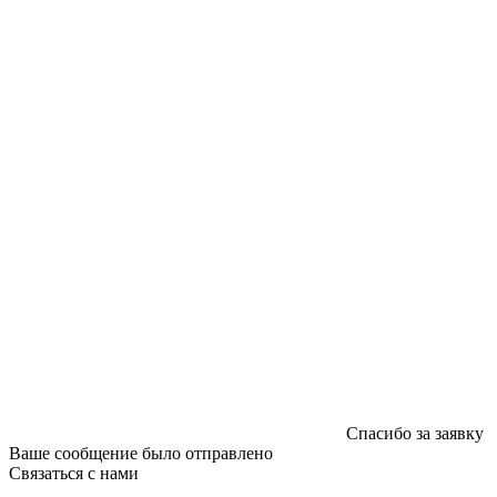
УНП 192592802
График работы: пн-пт - 8:00-18:00, сб-вс - выходной.
Регистрации издателя, изготовителя, распространителя
печатных изданий №2/188 от 22 сентября 2016г.
Спасибо за заявку
Ваше сообщение было отправлено
Связаться с нами