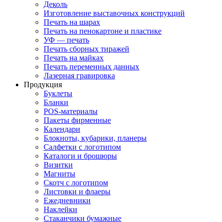
Деколь
Изготовление выставочных конструкций
Печать на шарах
Печать на пенокартоне и пластике
УФ — печать
Печать сборных тиражей
Печать на майках
Печать переменных данных
Лазерная гравировка
Продукция
Буклеты
Бланки
POS-материалы
Пакеты фирменные
Календари
Блокноты, кубарики, планеры
Салфетки с логотипом
Каталоги и брошюры
Визитки
Магниты
Скотч с логотипом
Листовки и флаеры
Ежедневники
Наклейки
Стаканчики бумажные