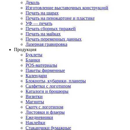
Деколь
Изготовление выставочных конструкций
Печать на шарах
Печать на пенокартоне и пластике
УФ — печать
Печать сборных тиражей
Печать на майках
Печать переменных данных
Лазерная гравировка
Продукция
Буклеты
Бланки
POS-материалы
Пакеты фирменные
Календари
Блокноты, кубарики, планеры
Салфетки с логотипом
Каталоги и брошюры
Визитки
Магниты
Скотч с логотипом
Листовки и флаеры
Ежедневники
Наклейки
Стаканчики бумажные