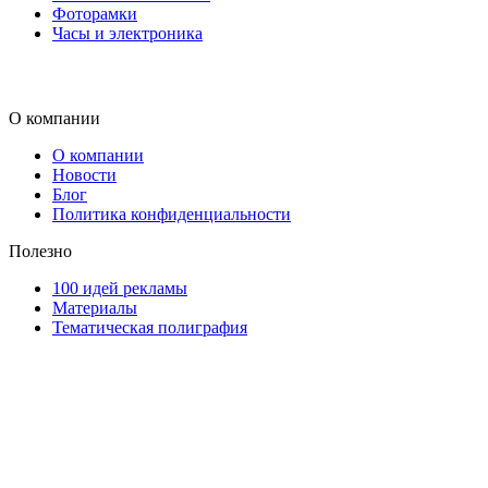
Фоторамки
Часы и электроника
О компании
О компании
Новости
Блог
Политика конфиденциальности
Полезно
100 идей рекламы
Материалы
Тематическая полиграфия
ООО "Типография "ОЛПОЛ" © 2009-2026
220040, г. Минск, ул. Некрасова 5, офис 203А
УНП 192592802
График работы: пн-пт - 8:00-18:00, сб-вс - выходной.
Регистрации издателя, изготовителя, распространителя
печатных изданий №2/188 от 22 сентября 2016г.