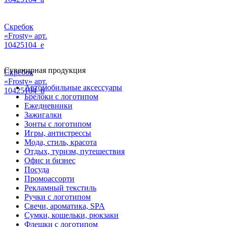
Скребок
«Frosty» арт.
10425104_e
Сувенирная продукция
Скребок
«Frosty» арт.
Автомобильные аксессуары
10425104_b
Брелоки с логотипом
Ежедневники
Зажигалки
Зонты с логотипом
Игры, антистрессы
Мода, стиль, красота
Отдых, туризм, путешествия
Офис и бизнес
Посуда
Промоассорти
Рекламный текстиль
Ручки с логотипом
Свечи, ароматика, SPA
Сумки, кошельки, рюкзаки
Флешки с логотипом