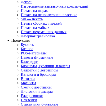
Деколь
Изготовление выставочных конструкций
Печать на шарах
Печать на пенокартоне и пластике
УФ — печать
Печать сборных тиражей
Печать на майках
Печать переменных данных
Лазерная гравировка
Продукция
Буклеты
Бланки
POS-материалы
Пакеты фирменные
Календари
Блокноты, кубарики, планеры
Салфетки с логотипом
Каталоги и брошюры
Визитки
Магниты
Скотч с логотипом
Листовки и флаеры
Ежедневники
Наклейки
Стаканчики бумажные