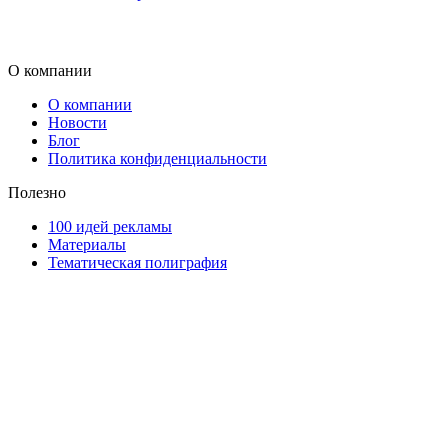
О компании
О компании
Новости
Блог
Политика конфиденциальности
Полезно
100 идей рекламы
Материалы
Тематическая полиграфия
ООО "Типография "ОЛПОЛ" © 2009-2026
220040, г. Минск, ул. Некрасова 5, офис 203А
УНП 192592802
График работы: пн-пт - 8:00-18:00, сб-вс - выходной.
Регистрации издателя, изготовителя, распространителя
печатных изданий №2/188 от 22 сентября 2016г.