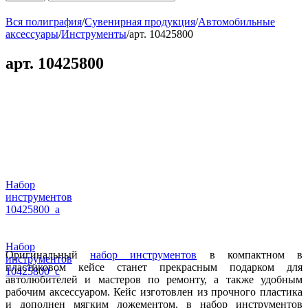
Вся полиграфия
/
Сувенирная продукция
/
Автомобильные
аксессуары
/
Инструменты
/
арт. 10425800
арт. 10425800
Набор
инструментов
10425800_a
Набор
Оригинальный
набор инструментов
в компактном в
инструментов
пластиковом кейсе станет прекрасным подарком для
10425800_c
автолюбителей и мастеров по ремонту, а также удобным
рабочим аксессуаром. Кейс изготовлен из прочного пластика
и дополнен мягким ложементом, в набор инструментов