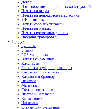
Деколь
Изготовление выставочных конструкций
Печать на шарах
Печать на пенокартоне и пластике
УФ — печать
Печать сборных тиражей
Печать на майках
Печать переменных данных
Лазерная гравировка
Продукция
Буклеты
Бланки
POS-материалы
Пакеты фирменные
Календари
Блокноты, кубарики, планеры
Салфетки с логотипом
Каталоги и брошюры
Визитки
Магниты
Скотч с логотипом
Листовки и флаеры
Ежедневники
Наклейки
Стаканчики бумажные