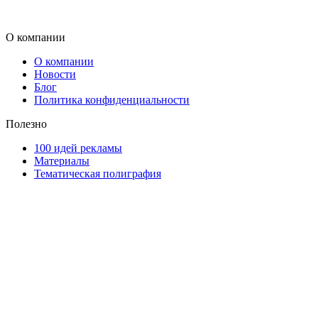
О компании
О компании
Новости
Блог
Политика конфиденциальности
Полезно
100 идей рекламы
Материалы
Тематическая полиграфия
ООО "Типография "ОЛПОЛ" © 2009-2026
220040, г. Минск, ул. Некрасова 5, офис 203А
УНП 192592802
График работы: пн-пт - 8:00-18:00, сб-вс - выходной.
Регистрации издателя, изготовителя, распространителя
печатных изданий №2/188 от 22 сентября 2016г.