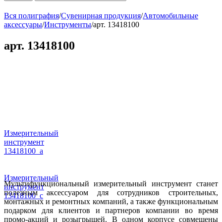
Вся полиграфия
/
Сувенирная продукция
/
Автомобильные
аксессуары
/
Инструменты
/
арт. 13418100
арт. 13418100
Измерительный
инструмент
13418100_a
Измерительный
Мультифункциональный измерительный инструмент станет
инструмент
полезным аксессуаром для сотрудников строительных,
13418100_c
монтажных и ремонтных компаний, а также функциональным
подарком для клиентов и партнеров компании во время
промо-акций и розыгрышей. В одном корпусе совмещены