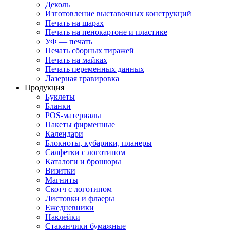
Деколь
Изготовление выставочных конструкций
Печать на шарах
Печать на пенокартоне и пластике
УФ — печать
Печать сборных тиражей
Печать на майках
Печать переменных данных
Лазерная гравировка
Продукция
Буклеты
Бланки
POS-материалы
Пакеты фирменные
Календари
Блокноты, кубарики, планеры
Салфетки с логотипом
Каталоги и брошюры
Визитки
Магниты
Скотч с логотипом
Листовки и флаеры
Ежедневники
Наклейки
Стаканчики бумажные