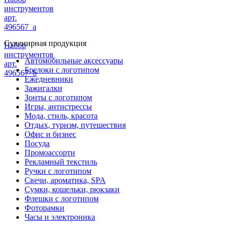
инструментов
арт.
496567_a
Сувенирная продукция
Набор
инструментов
Автомобильные аксессуары
арт.
Брелоки с логотипом
496567_b
Ежедневники
Зажигалки
Зонты с логотипом
Игры, антистрессы
Мода, стиль, красота
Отдых, туризм, путешествия
Офис и бизнес
Посуда
Промоассорти
Рекламный текстиль
Ручки с логотипом
Свечи, ароматика, SPA
Сумки, кошельки, рюкзаки
Флешки с логотипом
Фоторамки
Часы и электроника