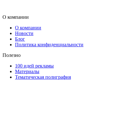
О компании
О компании
Новости
Блог
Политика конфиденциальности
Полезно
100 идей рекламы
Материалы
Тематическая полиграфия
ООО "Типография "ОЛПОЛ" © 2009-2026
220040, г. Минск, ул. Некрасова 5, офис 203А
УНП 192592802
График работы: пн-пт - 8:00-18:00, сб-вс - выходной.
Регистрации издателя, изготовителя, распространителя
печатных изданий №2/188 от 22 сентября 2016г.