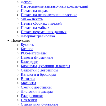
Деколь
Изготовление выставочных конструкций
Печать на шарах
Печать на пенокартоне и пластике
УФ — печать
Печать сборных тиражей
Печать на майках
Печать переменных данных
Лазерная гравировка
Продукция
Буклеты
Бланки
POS-материалы
Пакеты фирменные
Календари
Блокноты, кубарики, планеры
Салфетки с логотипом
Каталоги и брошюры
Визитки
Магниты
Скотч с логотипом
Листовки и флаеры
Ежедневники
Наклейки
Стаканчики бумажные