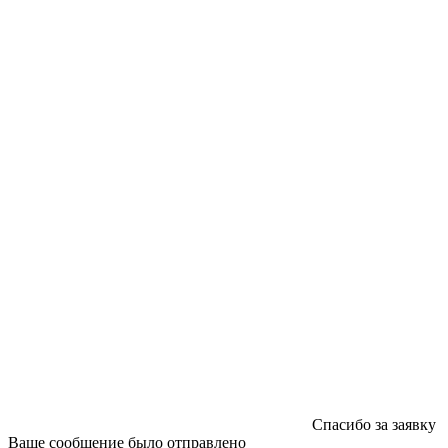
ООО "Типография "ОЛПОЛ" © 2009-2026
220040, г. Минск, ул. Некрасова 5, офис 203А
УНП 192592802
График работы: пн-пт - 8:00-18:00, сб-вс - выходной.
Регистрации издателя, изготовителя, распространителя
печатных изданий №2/188 от 22 сентября 2016г.
Спасибо за заявку
Ваше сообщение было отправлено