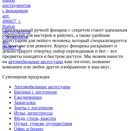
Набор
инструментов
с фонариком
арт.
496827_c
Набор
Оригинальный ручной фонарик с секретом станет идеальным
инструментов
сюрпризом для мастеров и рабочих, а также удобным
с фонариком
аксессуаром для любого человека, который специализируется
арт.
на монтаже или ремонте. Корпус фонарика раскрывает и
496827_d
демонстрирует отвертку, набор переходников и бит – все
предметы находятся в быстром доступе. Мы можем нанести
на
автомобильные аксессуары
ваш логотип, название
компании или любое другое изображение н ваш вкус.
Сувенирная продукция
Автомобильные аксессуары
Брелоки с логотипом
Ежедневники
Зажигалки
Зонты с логотипом
Игры, антистрессы
Мода, стиль, красота
Отдых, туризм, путешествия
Офис и бизнес