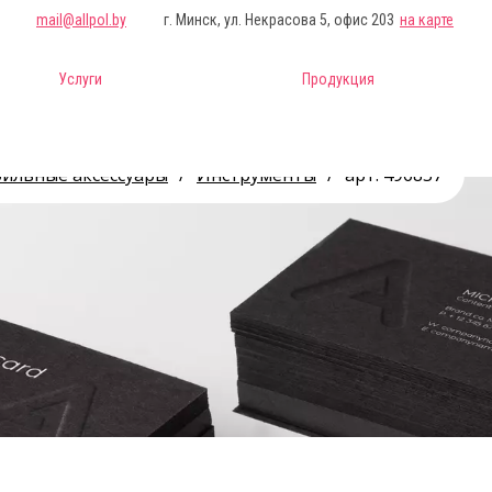
mail@allpol.by
г. Минск, ул. Некрасова 5, офис 203
на карте
Услуги
Продукция
ильные аксессуары
/
Инструменты
/
арт. 496837