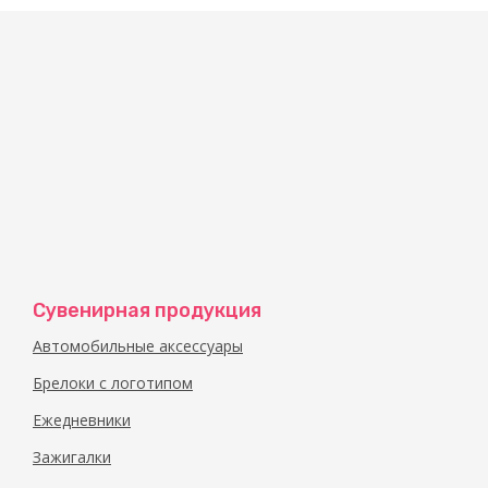
Оригинальный короб с инструментами в виде м
помощью специальной кнопки чемоданчик раскр
переходники и компактную рулетку. Мы можем 
изображение на ваш выбор.
Сувенирная продукция
Автомобильные аксессуары
Брелоки с логотипом
Ежедневники
Зажигалки