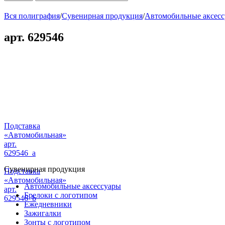
Вся полиграфия
/
Сувенирная продукция
/
Автомобильные аксес
арт. 629546
Подставка
«Автомобильная»
арт.
629546_a
Сувенирная продукция
Подставка
«Автомобильная»
Автомобильные аксессуары
арт.
Брелоки с логотипом
629546_b
Ежедневники
Зажигалки
Зонты с логотипом