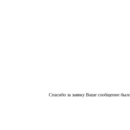
х изданий №2/188 от 22 сентября 2016г.
Спасибо за заявку
Ваше сообщение было