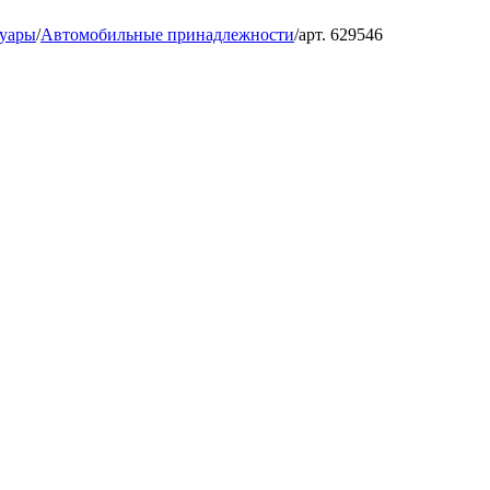
суары
/
Автомобильные принадлежности
/
арт. 629546