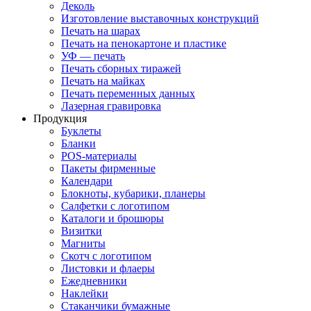
Деколь
Изготовление выставочных конструкций
Печать на шарах
Печать на пенокартоне и пластике
УФ — печать
Печать сборных тиражей
Печать на майках
Печать переменных данных
Лазерная гравировка
Продукция
Буклеты
Бланки
POS-материалы
Пакеты фирменные
Календари
Блокноты, кубарики, планеры
Салфетки с логотипом
Каталоги и брошюры
Визитки
Магниты
Скотч с логотипом
Листовки и флаеры
Ежедневники
Наклейки
Стаканчики бумажные