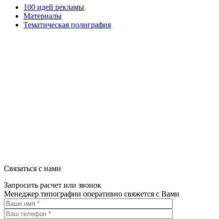
100 идей рекламы
Материалы
Тематическая полиграфия
ООО "Типография "ОЛПОЛ" © 2009-2026
220040, г. Минск, ул. Некрасова 5, офис 203А
УНП 192592802
График работы: пн-пт - 8:00-18:00, сб-вс - выходной.
Регистрации издателя, изготовителя, распространителя печатны
Связаться с нами
Запросить расчет или звонок
Менеджер типографии оперативно свяжется с Вами