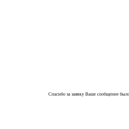
х изданий №2/188 от 22 сентября 2016г.
Спасибо за заявку
Ваше сообщение было