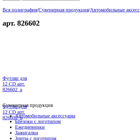
Вся полиграфия
/
Сувенирная продукция
/
Автомобильные аксес
арт. 826602
Футляр для
12 CD арт.
826602_a
Сувенирная продукция
Футляр для
12 CD арт.
Автомобильные аксессуары
826602_b
Брелоки с логотипом
Ежедневники
Зажигалки
Зонты с логотипом