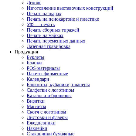
Деколь
Изготовление выставочных конструкций
Печать на шарах
Печать на пенокартоне и пластике
УФ — печать
Печать сборных тиражей
Печать на майках
Печать переменных данных
Лазерная гравировка
Продукция
Буклеты
Бланки
POS-материалы
Пакеты фирменные
Календари
Блокноты, кубарики, планеры
Салфетки с логотипом
Каталоги и брошюры
Визитки
Магниты
Скотч с логотипом
Листовки и флаеры
Ежедневники
Наклейки
Стаканчики бумажные