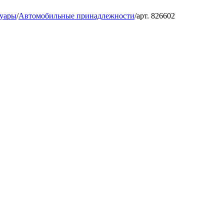
суары
/
Автомобильные принадлежности
/
арт. 826602