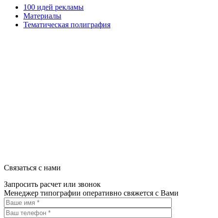
100 идей рекламы
Материалы
Тематическая полиграфия
ООО "Типография "ОЛПОЛ" © 2009-2026
220040, г. Минск, ул. Некрасова 5, офис 203А
УНП 192592802
График работы: пн-пт - 8:00-18:00, сб-вс - выходной.
Регистрации издателя, изготовителя, распространителя печатны
Связаться с нами
Запросить расчет или звонок
Менеджер типографии оперативно свяжется с Вами