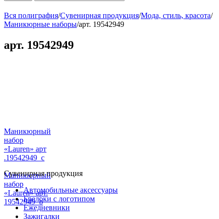
Вся полиграфия
/
Сувенирная продукция
/
Мода, стиль, красота
/
Маникюрные наборы
/
арт. 19542949
арт. 19542949
Маникюрный
набор
«Lauren» арт
.19542949_c
Сувенирная продукция
Маникюрный
набор
Автомобильные аксессуары
«Lauren» арт.
Брелоки с логотипом
19542949_b
Ежедневники
Зажигалки