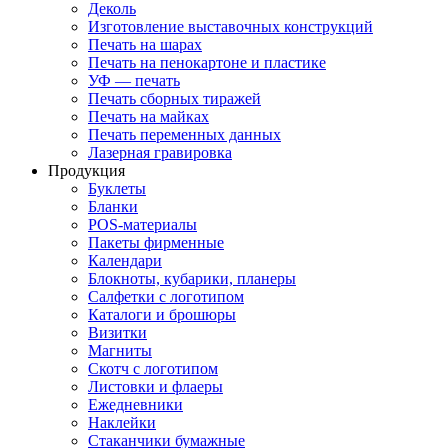
Деколь
Изготовление выставочных конструкций
Печать на шарах
Печать на пенокартоне и пластике
УФ — печать
Печать сборных тиражей
Печать на майках
Печать переменных данных
Лазерная гравировка
Продукция
Буклеты
Бланки
POS-материалы
Пакеты фирменные
Календари
Блокноты, кубарики, планеры
Салфетки с логотипом
Каталоги и брошюры
Визитки
Магниты
Скотч с логотипом
Листовки и флаеры
Ежедневники
Наклейки
Стаканчики бумажные