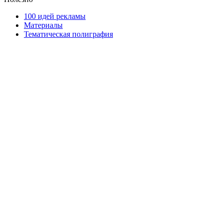
100 идей рекламы
Материалы
Тематическая полиграфия
ООО "Типография "ОЛПОЛ" © 2009-2026
220040, г. Минск, ул. Некрасова 5, офис 203А
УНП 192592802
График работы: пн-пт - 8:00-18:00, сб-вс - выходной.
Регистрации издателя, изготовителя, распространителя
печатных изданий №2/188 от 22 сентября 2016г.