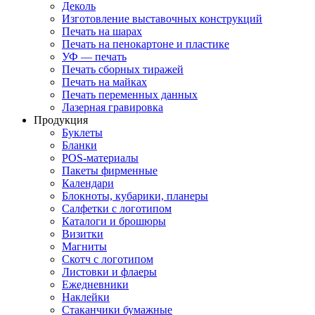
Деколь
Изготовление выставочных конструкций
Печать на шарах
Печать на пенокартоне и пластике
УФ — печать
Печать сборных тиражей
Печать на майках
Печать переменных данных
Лазерная гравировка
Продукция
Буклеты
Бланки
POS-материалы
Пакеты фирменные
Календари
Блокноты, кубарики, планеры
Салфетки с логотипом
Каталоги и брошюры
Визитки
Магниты
Скотч с логотипом
Листовки и флаеры
Ежедневники
Наклейки
Стаканчики бумажные