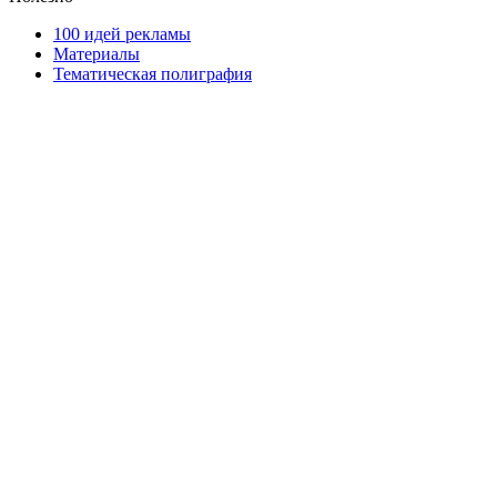
100 идей рекламы
Материалы
Тематическая полиграфия
ООО "Типография "ОЛПОЛ" © 2009-2026
220040, г. Минск, ул. Некрасова 5, офис 203А
УНП 192592802
График работы: пн-пт - 8:00-18:00, сб-вс - выходной.
Регистрации издателя, изготовителя, распространителя
печатных изданий №2/188 от 22 сентября 2016г.