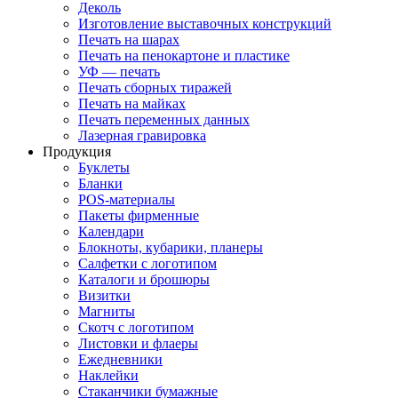
Деколь
Изготовление выставочных конструкций
Печать на шарах
Печать на пенокартоне и пластике
УФ — печать
Печать сборных тиражей
Печать на майках
Печать переменных данных
Лазерная гравировка
Продукция
Буклеты
Бланки
POS-материалы
Пакеты фирменные
Календари
Блокноты, кубарики, планеры
Салфетки с логотипом
Каталоги и брошюры
Визитки
Магниты
Скотч с логотипом
Листовки и флаеры
Ежедневники
Наклейки
Стаканчики бумажные