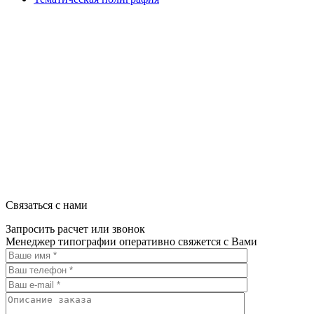
ООО "Типография "ОЛПОЛ" © 2009-2026
220040, г. Минск, ул. Некрасова 5, офис 203А
УНП 192592802
График работы: пн-пт - 8:00-18:00, сб-вс - выходной.
Регистрации издателя, изготовителя, распространителя печатны
Связаться с нами
Запросить расчет или звонок
Менеджер типографии оперативно свяжется с Вами