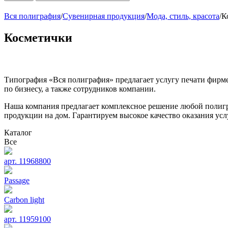
Вся полиграфия
/
Сувенирная продукция
/
Мода, стиль, красота
/
К
Косметички
Типография «Вся полиграфия» предлагает услугу печати фирм
по бизнесу, а также сотрудников компании.
Наша компания предлагает комплексное решение любой полигра
продукции на дом. Гарантируем высокое качество оказания ус
Каталог
Все
арт. 11968800
Passage
Carbon light
арт. 11959100