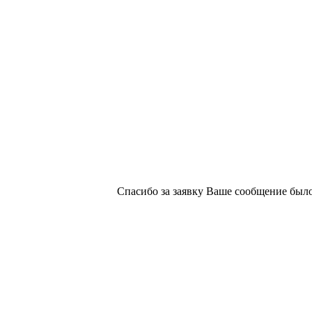
х изданий №2/188 от 22 сентября 2016г.
Спасибо за заявку
Ваше сообщение было