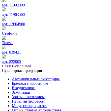
арт. 11992300
арт. 11963500
арт. 12604900
Стефани
Transit
арт. 839421
арт. 835905
Связаться с нами
Сувенирная продукция
Автомобильные аксессуары
Брелоки с логотипом
Ежедневники
Зажигалки
Зонты с логотипом
Игры, антистрессы
Мода, стиль, красота
Отдых, туризм, путешествия